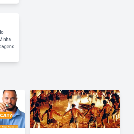
do
Minha
rdagens