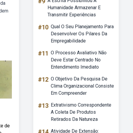
#9
A Escrita Possibilitou A
 da
Humanidade Armazenar E
odem
Transmitir Experiências
#10
Qual O Seu Planejamento Para
Desenvolver Os Pilares Da
Empregabilidade
#11
O Processo Avaliativo Não
Deve Estar Centrado No
Entendimento Imediato
#12
O Objetivo Da Pesquisa De
Clima Organizacional Consiste
Em Compreender
#13
Extrativismo Correspondente
A Coleta De Produtos
Retirados Da Natureza
te de
#14
Atividade De Extensão:
o