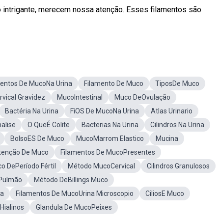
 intrigante, merecem nossa atenção. Esses filamentos são
mentos De MucoNa Urina
Filamento De Muco
TiposDe Muco
vical Gravidez
MucoIntestinal
Muco DeOvulação
Bactéria Na Urina
FiOS De MucoNa Urina
Atlas Urinario
nalise
O QueÉ Colite
Bacterias Na Urina
Cilindros Na Urina
BolsoES De Muco
MucoMarrom Elastico
Mucina
tenção De Muco
Filamentos De MucoPresentes
o DePeríodo Fértil
Método MucoCervical
Cilindros Granulosos
Pulmão
Método DeBillings Muco
na
Filamentos De MucoUrina Microscopio
CiliosE Muco
 Hialinos
Glandula De MucoPeixes