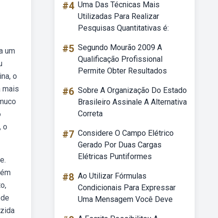
#4
Uma Das Técnicas Mais
Utilizadas Para Realizar
Pesquisas Quantitativas é:
#5
Segundo Mourão 2009 A
ha um
Qualificação Profissional
u
Permite Obter Resultados
na, o
a mais
#6
Sobre A Organização Do Estado
 muco
Brasileiro Assinale A Alternativa
Correta
o
, o
#7
Considere O Campo Elétrico
Gerado Por Duas Cargas
Elétricas Puntiformes
e.
além
#8
Ao Utilizar Fórmulas
o,
Condicionais Para Expressar
 de
Uma Mensagem Você Deve
uzida