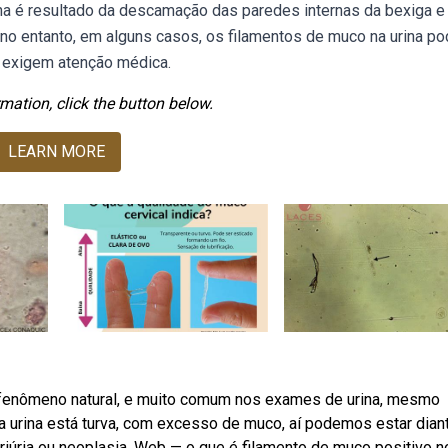
ina é resultado da descamação das paredes internas da bexiga e
bno entanto, em alguns casos, os filamentos de muco na urina p
 exigem atenção médica.
mation, click the button below.
LEARN MORE
 fenômeno natural, e muito comum nos exames de urina, mesmo
 urina está turva, com excesso de muco, aí podemos estar dian
riúria ou neoplasia. Web — o que é filamento de muco positivo n