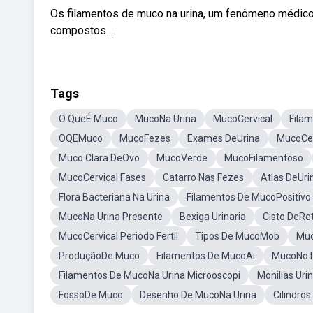
Os filamentos de muco na urina, um fenômeno médico
compostos ...
Tags
O QueÉ Muco
MucoNa Urina
MucoCervical
Fila
OQEMuco
MucoFezes
Exames DeUrina
MucoCer
Muco Clara DeOvo
MucoVerde
MucoFilamentoso
MucoCervical Fases
Catarro Nas Fezes
Atlas DeUri
Flora Bacteriana Na Urina
Filamentos De MucoPositivo
MucoNa Urina Presente
Bexiga Urinaria
Cisto DeRe
MucoCervical Periodo Fertil
Tipos De MucoMob
Muc
ProduçãoDe Muco
Filamentos De MucoAi
MucoNo 
Filamentos De MucoNa Urina Microoscopi
Monilias Uri
FossoDe Muco
Desenho De MucoNa Urina
Cilindros