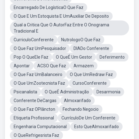
Encarregado De LogísticaO Que Faz
O Que E Um Estoquista E UmAuxiliar De Deposito
Qual a Critica Que O AutorFaz Entre O Onograma
Tradicional E
CurriculoConferente
NutrologoO Que Faz
O Que Faz UmPesquisador
DIADo Conferente
Pop O QueEle Faz
O QueÉ Um Gestor
Deferimento
Apontar
ACSO Que Faz
Armazem
O Que Faz UmBalanceiro
O Que UmRedraw Faz
O Que UmZootecnista Faz
CursoConferente
Psicanalista
O QueÉ Administração
Desarmonia
Conferente DeCargas
Almoxarifado
O Que Faz OPlâncton
Fechando Negocio
Etiqueta Profissional
CurrículoDe Um Conferente
Engenharia Computacional
Esto QueAlmoxarifado
O QueRefrigesrista Faz