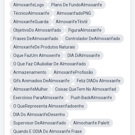
AlmoxarifeLogo
Plano De FundoAlmoxarife
TécnicoAlmoxarife
AlmoxarifadoPNG
AlmoxarifeGuarda
AlmoxarifeTêxtil
ObjetivoDo Almoxarifado
FiguraAlmoxarife
Frases DeAlmoxarifado
Controlador DeAlmoxarifado
AlmoxarifeDe Produtos Naturais
Oque FazUm Almoxerife
DIA DiAlmoxarife
O Que Faz OAulixiliar De Almoxarifado
Armazenamento
AlmoxarifeProfissão
Gifs Animadios DeAlmoxarife
Feliz DIADo Almoxarife
AlmoxarifeMulher
Coisas QueTem No Almoxarifad
Exercícios ParaAlmoxarife
Push BackAlmoxarife
O QueRepresenta Almoxerifadoenho
DIA Do AlmoxarifeDesenho
Supervisor DeAlmoxarifado
Almocharife Palett
Quando E ODIA Do Almoxarife Frase