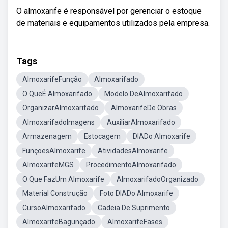
O almoxarife é responsável por gerenciar o estoque
de materiais e equipamentos utilizados pela empresa.
Tags
AlmoxarifeFunção
Almoxarifado
O QueÉ Almoxarifado
Modelo DeAlmoxarifado
OrganizarAlmoxarifado
AlmoxarifeDe Obras
AlmoxarifadoImagens
AuxiliarAlmoxarifado
Armazenagem
Estocagem
DIADo Almoxarife
FunçoesAlmoxarife
AtividadesAlmoxarife
AlmoxarifeMGS
ProcedimentoAlmoxarifado
O Que FazUm Almoxarife
AlmoxarifadoOrganizado
Material Construção
Foto DIADo Almoxarife
CursoAlmoxarifado
Cadeia De Suprimento
AlmoxarifeBagunçado
AlmoxarifeFases