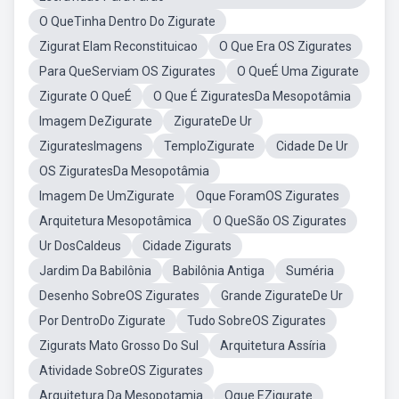
O QueTinha Dentro Do Zigurate
Zigurat Elam Reconstituicao
O Que Era OS Zigurates
Para QueServiam OS Zigurates
O QueÉ Uma Zigurate
Zigurate O QueÉ
O Que É ZiguratesDa Mesopotâmia
Imagem DeZigurate
ZigurateDe Ur
ZiguratesImagens
TemploZigurate
Cidade De Ur
OS ZiguratesDa Mesopotâmia
Imagem De UmZigurate
Oque ForamOS Zigurates
Arquitetura Mesopotâmica
O QueSão OS Zigurates
Ur DosCaldeus
Cidade Zigurats
Jardim Da Babilônia
Babilônia Antiga
Suméria
Desenho SobreOS Zigurates
Grande ZigurateDe Ur
Por DentroDo Zigurate
Tudo SobreOS Zigurates
Zigurats Mato Grosso Do Sul
Arquitetura Assíria
Atividade SobreOS Zigurates
Arquitetura Da Mesopotamia
Oque EZigurate