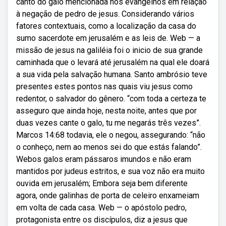
canto do galo mencionada nos evangelhos em relação
à negação de pedro de jesus. Considerando vários
fatores contextuais, como a localização da casa do
sumo sacerdote em jerusalém e as leis de. Web — a
missão de jesus na galiléia foi o inicio de sua grande
caminhada que o levará até jerusalém na qual ele doará
a sua vida pela salvação humana. Santo ambrósio teve
presentes estes pontos nas quais viu jesus como
redentor, o salvador do gênero. “com toda a certeza te
asseguro que ainda hoje, nesta noite, antes que por
duas vezes cante o galo, tu me negarás três vezes”.
Marcos 14:68 todavia, ele o negou, assegurando: “não
o conheço, nem ao menos sei do que estás falando”.
Webos galos eram pássaros imundos e não eram
mantidos por judeus estritos, e sua voz não era muito
ouvida em jerusalém; Embora seja bem diferente
agora, onde galinhas de porta de celeiro enxameiam
em volta de cada casa. Web — o apóstolo pedro,
protagonista entre os discípulos, diz a jesus que