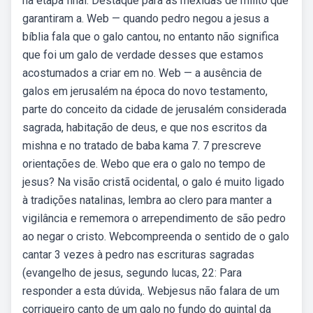
na etapa final. Destaque para as mexidas de milito que
garantiram a. Web — quando pedro negou a jesus a
bíblia fala que o galo cantou, no entanto não significa
que foi um galo de verdade desses que estamos
acostumados a criar em no. Web — a ausência de
galos em jerusalém na época do novo testamento,
parte do conceito da cidade de jerusalém considerada
sagrada, habitação de deus, e que nos escritos da
mishna e no tratado de baba kama 7. 7 prescreve
orientações de. Webo que era o galo no tempo de
jesus? Na visão cristã ocidental, o galo é muito ligado
à tradições natalinas, lembra ao clero para manter a
vigilância e rememora o arrependimento de são pedro
ao negar o cristo. Webcompreenda o sentido de o galo
cantar 3 vezes à pedro nas escrituras sagradas
(evangelho de jesus, segundo lucas, 22: Para
responder a esta dúvida,. Webjesus não falara de um
corriqueiro canto de um galo no fundo do quintal da