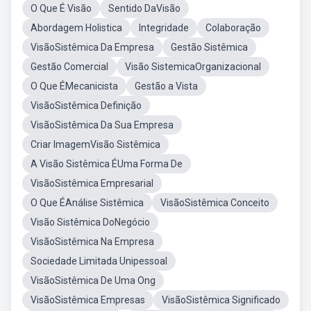
O Que É Visão
Sentido DaVisão
Abordagem Holistica
Integridade
Colaboração
VisãoSistêmica Da Empresa
Gestão Sistêmica
Gestão Comercial
Visão SistemicaOrganizacional
O Que ÉMecanicista
Gestão a Vista
VisãoSistêmica Definição
VisãoSistêmica Da Sua Empresa
Criar ImagemVisão Sistêmica
A Visão Sistêmica ÉUma Forma De
VisãoSistêmica Empresarial
O Que ÉAnálise Sistêmica
VisãoSistêmica Conceito
Visão Sistêmica DoNegócio
VisãoSistêmica Na Empresa
Sociedade Limitada Unipessoal
VisãoSistêmica De Uma Ong
VisãoSistêmica Empresas
VisãoSistêmica Significado