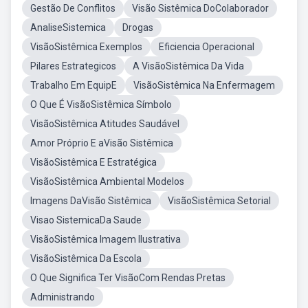
Gestão De Conflitos
Visão Sistêmica DoColaborador
AnaliseSistemica
Drogas
VisãoSistêmica Exemplos
Eficiencia Operacional
Pilares Estrategicos
A VisãoSistêmica Da Vida
Trabalho Em EquipE
VisãoSistêmica Na Enfermagem
O Que É VisãoSistêmica Símbolo
VisãoSistêmica Atitudes Saudável
Amor Próprio E aVisão Sistêmica
VisãoSistêmica E Estratégica
VisãoSistêmica Ambiental Modelos
Imagens DaVisão Sistêmica
VisãoSistêmica Setorial
Visao SistemicaDa Saude
VisãoSistêmica Imagem Ilustrativa
VisãoSistêmica Da Escola
O Que Significa Ter VisãoCom Rendas Pretas
Administrando