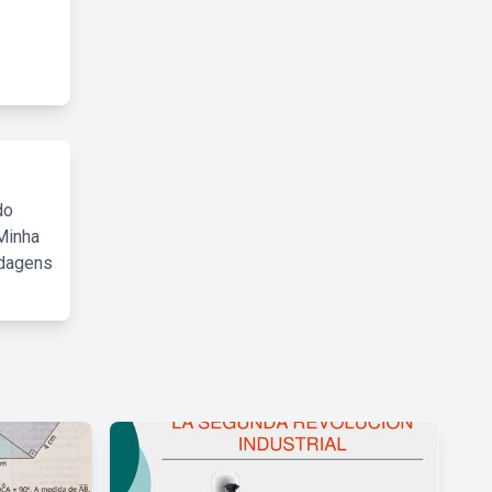
do
Minha
rdagens