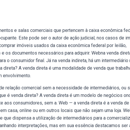
mentos e salas comerciais que pertencem à caixa econômica fed
cupante. Este pode ser o autor de ação judicial, nos casos de i
omprar imóveis usados da caixa econômica federal por leilão,
as e os documentos necessários para adquirir. Webna venda direta
a o consumidor final. Já na venda indireta, há um intermediário
a direta? A venda direta é uma modalidade de venda que trabal
m envolvimento.
e relação comercial sem a necessidade de intermediários, ou s
ue é venda direta? A venda direta é um modelo de negócios on
te aos consumidores, sem a. Web — a venda direta é a venda de
 em casa, online ou em outros locais que não sejam uma loja. W
e que dispensa a utilização de intermediários para a comerciali
ganhando interpretações, mas em sua essência destacamos ser 