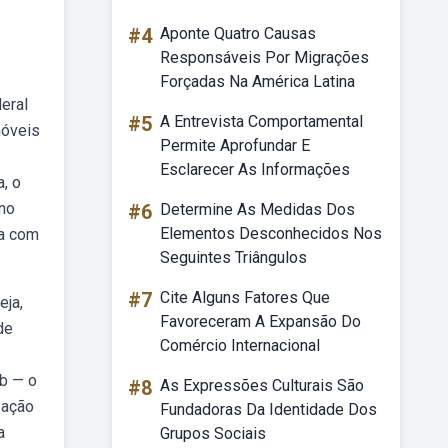
#4
Aponte Quatro Causas
Responsáveis Por Migrações
Forçadas Na América Latina
eral
#5
A Entrevista Comportamental
móveis
Permite Aprofundar E
Esclarecer As Informações
, o
 no
#6
Determine As Medidas Dos
Elementos Desconhecidos Nos
ha com
Seguintes Triângulos
#7
Cite Alguns Fatores Que
eja,
Favoreceram A Expansão Do
de
Comércio Internacional
eb — o
#8
As Expressões Culturais São
zação
Fundadoras Da Identidade Dos
a
Grupos Sociais