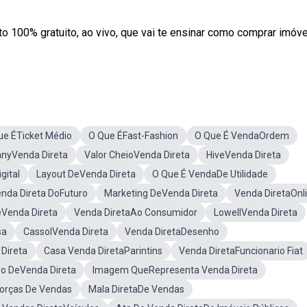
o 100% gratuito, ao vivo, que vai te ensinar como comprar imóv
ue ÉTicket Médio
O Que ÉFast-Fashion
O Que É VendaOrdem
nyVenda Direta
Valor CheioVenda Direta
HiveVenda Direta
gital
Layout DeVenda Direta
O Que É VendaDe Utilidade
nda Direta DoFuturo
Marketing DeVenda Direta
Venda DiretaOnl
Venda Direta
Venda DiretaAo Consumidor
LowellVenda Direta
sa
CassolVenda Direta
Venda DiretaDesenho
Direta
Casa Venda DiretaParintins
Venda DiretaFuncionario Fiat
ro DeVenda Direta
Imagem QueRepresenta Venda Direta
Forças De Vendas
Mala DiretaDe Vendas