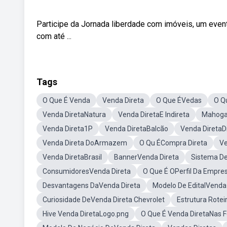
Participe da Jornada liberdade com imóveis, um event
com até ...
Tags
O Que É Venda
Venda Direta
O Que ÉVedas
O Q
Venda DiretaNatura
Venda DiretaE Indireta
Mahoga
Venda Direta1P
Venda DiretaBalcão
Venda DiretaDi
Venda Direta DoArmazem
O Qu ÉCompra Direta
Ve
Venda DiretaBrasil
BannerVenda Direta
Sistema De
ConsumidoresVenda Direta
O Que É OPerfil Da Empre
Desvantagens DaVenda Direta
Modelo De EditalVenda 
Curiosidade DeVenda Direta Chevrolet
Estrutura Rotei
Hive Venda DiretaLogo.png
O Que É Venda DiretaNas 