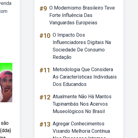
 venda
#9
O Modernismo Brasileiro Teve
 com
Forte Influência Das
Vanguardas Europeias
#10
O Impacto Dos
Influenciadores Digitais Na
Sociedade De Consumo
Redação
#11
Metodologia Que Considera
As Características Individuais
Dos Educandos
#12
Atualmente Não Há Mantos
Tupinambás Nos Acervos
Museológicos No Brasil
 são
#13
Agregar Conhecimentos
 (dda)
Visando Melhoria Contínua
ema