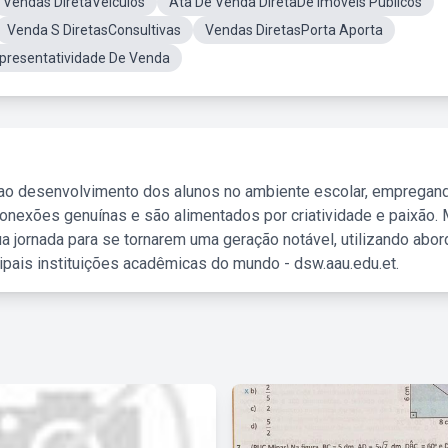
Vendas DiretaVeículos
Ata De Venda DiretaDe Imóveis Públicos
Venda S DiretasConsultivas
Vendas DiretasPorta Aporta
presentatividade De Venda
 ao desenvolvimento dos alunos no ambiente escolar, empregan
nexões genuínas e são alimentados por criatividade e paixão. 
a jornada para se tornarem uma geração notável, utilizando abo
ipais instituições acadêmicas do mundo - dsw.aau.edu.et.