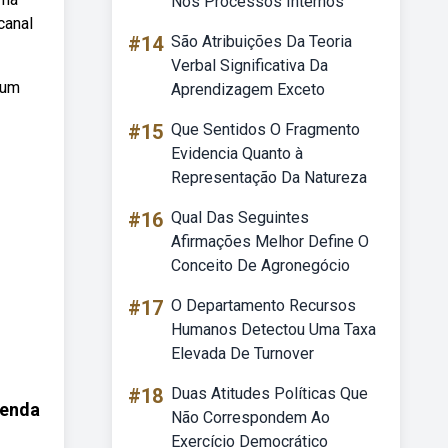
Nos Processos Internos
canal
#14
São Atribuições Da Teoria
Verbal Significativa Da
 um
Aprendizagem Exceto
#15
Que Sentidos O Fragmento
Evidencia Quanto à
Representação Da Natureza
#16
Qual Das Seguintes
Afirmações Melhor Define O
Conceito De Agronegócio
#17
O Departamento Recursos
Humanos Detectou Uma Taxa
Elevada De Turnover
#18
Duas Atitudes Políticas Que
venda
Não Correspondem Ao
Exercício Democrático