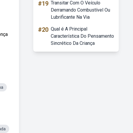
#19
Transitar Com O Veículo
Derramando Combustível Ou
Lubrificante Na Via
#20
Qual é A Principal
ença
Característica Do Pensamento
Sincrético Da Criança
na
ada