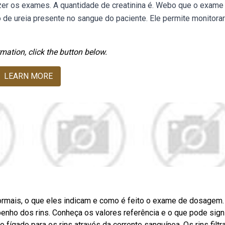
fazer os exames. A quantidade de creatinina é. Webo que o exame
 de ureia presente no sangue do paciente. Ele permite monitorar
mation, click the button below.
LEARN MORE
normais, o que eles indicam e como é feito o exame de dosagem.
enho dos rins. Conheça os valores referência e o que pode signi
o fígado para os rins através da corrente sanguínea. Os rins filtr