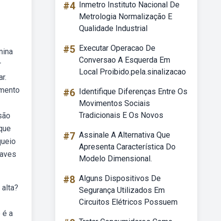
#4
Inmetro Instituto Nacional De
Metrologia Normalização E
Qualidade Industrial
#5
Executar Operacao De
nina
Conversao A Esquerda Em
r
Local Proibido.pela.sinalizacao
r.
amento
#6
Identifique Diferenças Entre Os
Movimentos Sociais
Tradicionais E Os Novos
 são
 que
#7
Assinale A Alternativa Que
queio
Apresenta Característica Do
raves
Modelo Dimensional.
#8
Alguns Dispositivos De
 alta?
Segurança Utilizados Em
Circuitos Elétricos Possuem
 é a