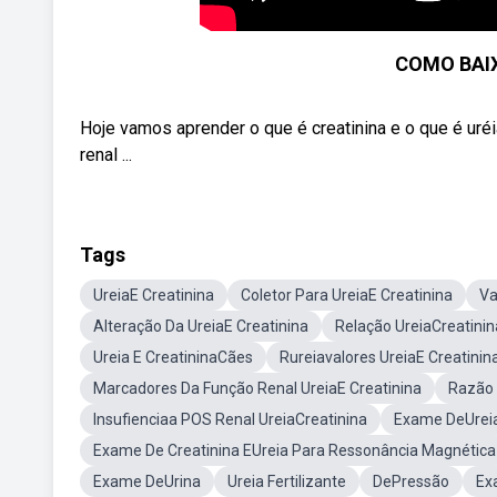
COMO BAIX
Hoje vamos aprender o que é creatinina e o que é uré
renal ...
Tags
UreiaE Creatinina
Coletor Para UreiaE Creatinina
Va
Alteração Da UreiaE Creatinina
Relação UreiaCreatinin
Ureia E CreatininaCães
Rureiavalores UreiaE Creatinin
Marcadores Da Função Renal UreiaE Creatinina
Razão 
Insufienciaa POS Renal UreiaCreatinina
Exame DeUreia
Exame De Creatinina EUreia Para Ressonância Magnética
Exame DeUrina
Ureia Fertilizante
DePressão
Ex