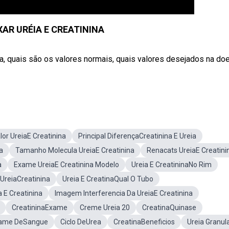
AR URÉIA E CREATININA
ia, quais são os valores normais, quais valores desejados na do
lor UreiaE Creatinina
Principal DiferençaCreatinina E Ureia
a
Tamanho Molecula UreiaE Creatinina
Renacats UreiaE Creatini
a
Exame UreiaE Creatinina Modelo
Ureia E CreatininaNo Rim
UreiaCreatinina
Ureia E CreatinaQual O Tubo
 E Creatinina
Imagem Interferencia Da UreiaE Creatinina
CreatininaExame
Creme Ureia 20
CreatinaQuinase
ame DeSangue
Ciclo DeUrea
CreatinaBeneficios
Ureia Granul