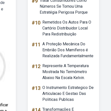
#9
Tratar Consumidores Como
 de
Números Se Tornou Uma
 e
Estratégia Perigosa Porque
#10
Remetidos Os Autos Para O
Cartório Distribuidor Local
Para Redistribuição
#11
A Proteção Mecânica Do
Embrião Dos Mamíferos é
Realizada Fundamentalmente
#12
Represente A Temperatura
Mostrada No Termômetro
Abaixo Na Escala Kelvin.
#13
O Instrumento Estrategico De
Articulacao E Gestao Das
Politicas Publicas
ficar
#14
Transformações E
am a