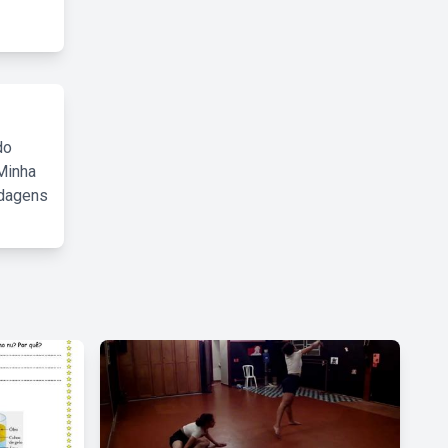
do
Minha
rdagens