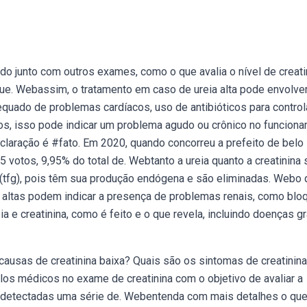
do junto com outros exames, como o que avalia o nível de creati
que. Webassim, o tratamento em caso de ureia alta pode envolve
quado de problemas cardíacos, uso de antibióticos para controla
os, isso pode indicar um problema agudo ou crônico no funcion
claração é #fato. Em 2020, quando concorreu a prefeito de belo
5 votos, 9,95% do total de. Webtanto a ureia quanto a creatinina
ar (tfg), pois têm sua produção endógena e são eliminadas. Webo
nina altas podem indicar a presença de problemas renais, como blo
a e creatinina, como é feito e o que revela, incluindo doenças g
causas de creatinina baixa? Quais são os sintomas de creatinina
los médicos no exame de creatinina com o objetivo de avaliar a
m detectadas uma série de. Webentenda com mais detalhes o que