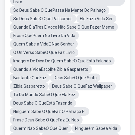
Livro
So Deus Sabe O QuePassa Na Mente Do Palhaço
So Deus SabeO Que Passamos
Ele Faza Vida Ser
Quando É aTres E Voce Não Sabe O Que Fazer Meme
Frase QuePoem No Livro Da Vida
Quem Sabe a VidaE Nao Sonhar
O Un Verso SabeO Que Faz Livro
Imagem De Dica De Quem SabeO Que Está Falando
Quando a VidaEscolhe Zibia Gasparetto
Bastante QueFaz
Deus SabeO Que Sinto
Zibia Gasparetto
Deus Sabe O QueFaz Wallpaper
To Do Mundo SabeO Que Ela Fez
Deus Sabe O QueEstá Fazendo
Ninguem Sabe O QueFaz O Palhaço RI
Frase Deus Sabe O QueFaz Eu Nao
Querm Nao SabeO Que Quer
Ningueém Sabea Vida