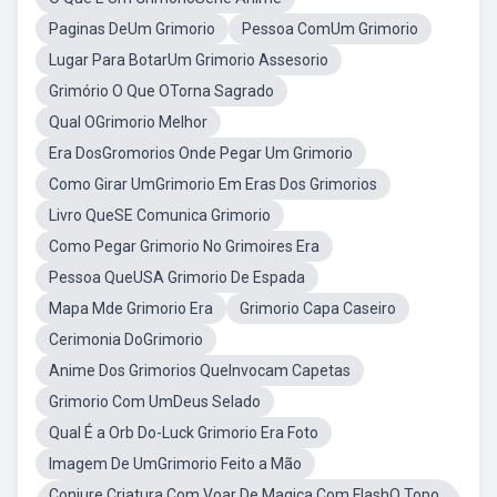
Paginas DeUm Grimorio
Pessoa ComUm Grimorio
Lugar Para BotarUm Grimorio Assesorio
Grimório O Que OTorna Sagrado
Qual OGrimorio Melhor
Era DosGromorios Onde Pegar Um Grimorio
Como Girar UmGrimorio Em Eras Dos Grimorios
Livro QueSE Comunica Grimorio
Como Pegar Grimorio No Grimoires Era
Pessoa QueUSA Grimorio De Espada
Mapa Mde Grimorio Era
Grimorio Capa Caseiro
Cerimonia DoGrimorio
Anime Dos Grimorios QueInvocam Capetas
Grimorio Com UmDeus Selado
Qual É a Orb Do-Luck Grimorio Era Foto
Imagem De UmGrimorio Feito a Mão
Conjure Criatura Com Voar De Magica Com FlashO Topo