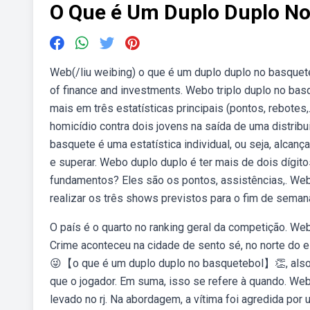
O Que é Um Duplo Duplo No
Web(/liu weibing) o que é um duplo duplo no basquet
of finance and investments. Webo triplo duplo no bas
mais em três estatísticas principais (pontos, rebote
homicídio contra dois jovens na saída de uma distribui
basquete é uma estatística individual, ou seja, alcan
e superar. Webo duplo duplo é ter mais de dois dígi
fundamentos? Eles são os pontos, assistências,. Web
realizar os três shows previstos para o fim de seman
O país é o quarto no ranking geral da competição. We
Crime aconteceu na cidade de sento sé, no norte do
😜【o que é um duplo duplo no basquetebol】👏, also kn
que o jogador. Em suma, isso se refere à quando. Web
levado no rj. Na abordagem, a vítima foi agredida p