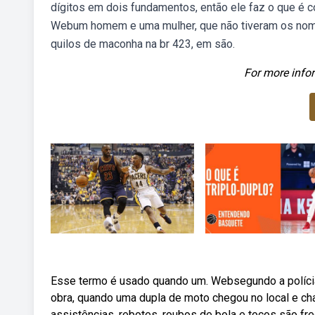
dígitos em dois fundamentos, então ele faz o que é 
Webum homem e uma mulher, que não tiveram os nomes
quilos de maconha na br 423, em são.
For more infor
Esse termo é usado quando um. Websegundo a políci
obra, quando uma dupla de moto chegou no local e cha
assistências, rebotes, roubos de bola e tocos são 