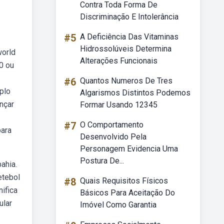
Contra Toda Forma De
Discriminação E Intolerância
#5
A Deficiência Das Vitaminas
Hidrossolúveis Determina
world
Alterações Funcionais
0 ou
#6
Quantos Numeros De Tres
uplo
Algarismos Distintos Podemos
ançar
Formar Usando 12345
#7
O Comportamento
para
Desenvolvido Pela
Personagem Evidencia Uma
Postura De...
ahia.
etebol
#8
Quais Requisitos Físicos
ifica
Básicos Para Aceitação Do
ular
Imóvel Como Garantia