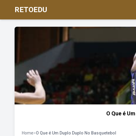
RETOEDU
O Que é Um
Home
>
O Que é Um Duplo Duplo No Basquetebol