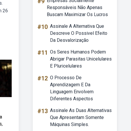
#9
Empresas Socialmente
s.
Responsáveis Não Apenas
m 26
Buscam Maximizar Os Lucros
#10
Assinale A Alternativa Que
Descreve O Possivel Efeito
Da Desvalorização
#11
Os Seres Humanos Podem
Abrigar Parasitas Unicelulares
E Pluricelulares
#12
O Processo De
Aprendizagem E Da
Linguagem Envolvem
Diferentes Aspectos
#13
Assinale As Duas Alternativas
a
Que Apresentam Somente
s,
Máquinas Simples.