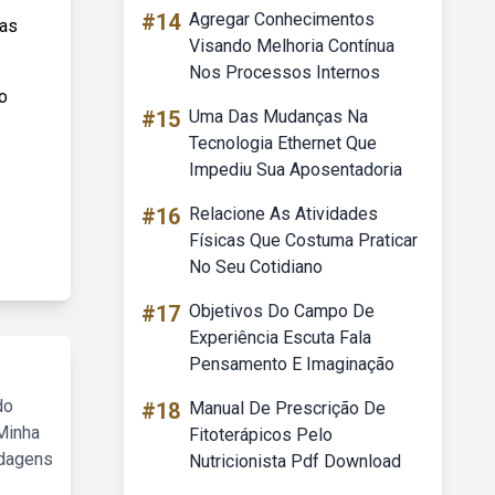
#14
Agregar Conhecimentos
tas
Visando Melhoria Contínua
Nos Processos Internos
o
#15
Uma Das Mudanças Na
Tecnologia Ethernet Que
Impediu Sua Aposentadoria
#16
Relacione As Atividades
Físicas Que Costuma Praticar
No Seu Cotidiano
#17
Objetivos Do Campo De
Experiência Escuta Fala
Pensamento E Imaginação
do
#18
Manual De Prescrição De
Minha
Fitoterápicos Pelo
rdagens
Nutricionista Pdf Download