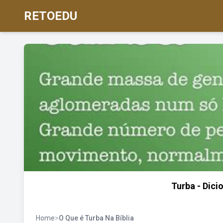
RETOEDU
Turba - Dici
Home
>
O Que é Turba Na Bíblia