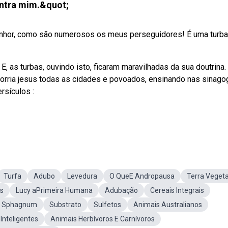
ntra mim.&quot;
Senhor, como são numerosos os meus perseguidores! É uma turb
 as turbas, ouvindo isto, ficaram maravilhadas da sua doutrina.
rcorria jesus todas as cidades e povoados, ensinando nas sinago
rsículos :
Turfa
Adubo
Levedura
O QueE Andropausa
Terra Vegeta
s
Lucy aPrimeira Humana
Adubação
Cereais Integrais
e Sphagnum
Substrato
Sulfetos
Animais Australianos
Inteligentes
Animais Herbívoros E Carnívoros