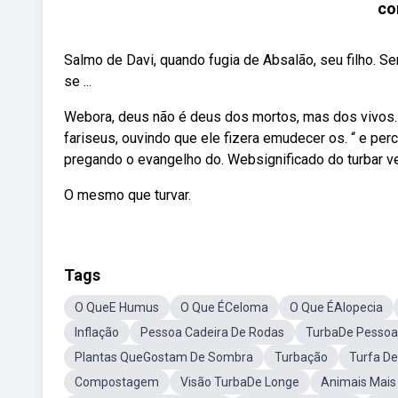
co
Salmo de Davi, quando fugia de Absalão, seu filho. 
se ...
Webora, deus não é deus dos mortos, mas dos vivos. E,
fariseus, ouvindo que ele fizera emudecer os. “ e pe
pregando o evangelho do. Websignificado do turbar ve
O mesmo que turvar.
Tags
O QueE Humus
O Que ÉCeloma
O Que ÉAlopecia
Inflação
Pessoa Cadeira De Rodas
TurbaDe Pessoa
Plantas QueGostam De Sombra
Turbação
Turfa D
Compostagem
Visão TurbaDe Longe
Animais Mais 