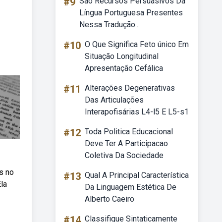
#9
São Recursos Persuasivos Da
Língua Portuguesa Presentes
Nessa Tradução...
#10
O Que Significa Feto único Em
Situação Longitudinal
Apresentação Cefálica
#11
Alterações Degenerativas
Das Articulações
Interapofisárias L4-l5 E L5-s1
#12
Toda Politica Educacional
Deve Ter A Participacao
Coletiva Da Sociedade
s no
#13
Qual A Principal Característica
la
Da Linguagem Estética De
Alberto Caeiro
#14
Classifique Sintaticamente