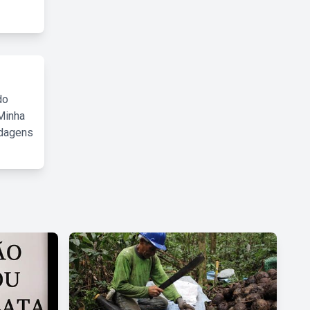
do
Minha
rdagens