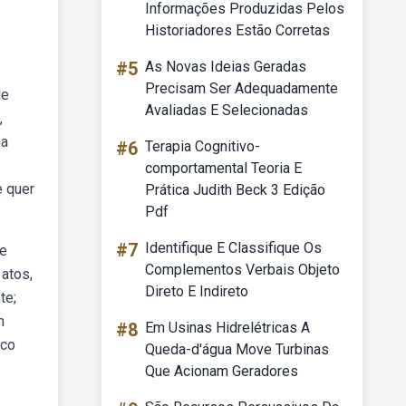
Informações Produzidas Pelos
Historiadores Estão Corretas
#5
As Novas Ideias Geradas
Precisam Ser Adequadamente
ue
Avaliadas E Selecionadas
,
ma
#6
Terapia Cognitivo-
comportamental Teoria E
e quer
Prática Judith Beck 3 Edição
Pdf
#7
Identifique E Classifique Os
 e
Complementos Verbais Objeto
 atos,
Direto E Indireto
te;
m
#8
Em Usinas Hidrelétricas A
ico
Queda-d'água Move Turbinas
Que Acionam Geradores