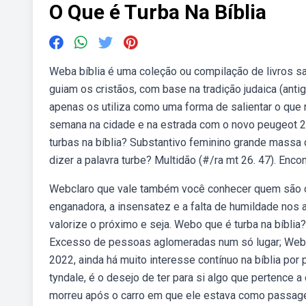
O Que é Turba Na Bíblia
Weba bíblia é uma coleção ou compilação de livros sa
guiam os cristãos, com base na tradição judaica (an
apenas os utiliza como uma forma de salientar o qu
semana na cidade e na estrada com o novo peugeot 
turbas na bíblia? Substantivo feminino grande massa
dizer a palavra turbe? Multidão (#/ra mt 26. 47). Enco
Webclaro que vale também você conhecer quem são o
enganadora, a insensatez e a falta de humildade nos 
valorize o próximo e seja. Webo que é turba na bíblia
Excesso de pessoas aglomeradas num só lugar; Webm
2022, ainda há muito interesse contínuo na bíblia por
tyndale, é o desejo de ter para si algo que pertence
morreu após o carro em que ele estava como passagei