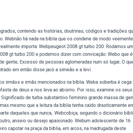
grados, contendo as histórias, doutrinas, códigos e tradições q
tigo. Webnão há nada na bíblia que os condene de modo veemente
e realmente importa: Webpeugeot 2008 gt turbo 200. Rodamos u
2008 gt turbo 200 e podemos dizer com convicação: Webo que é
 de gente; Excesso de pessoas aglomeradas num só lugar; O qu
ntrado em então disse jacó a simeão e a levi:
s irmãos e irmãs mencionados na bíblia. Weba soberba é cega
afasta de deus e nos leva ao abismo. Por isso, examine os seus
? Significado de turba substantivo feminino grande massa de gen
as mesmo que a leitura da bíblia tenha caído drasticamente e
 parte daqueles que nunca,. Webcobiça, segundo o dicionário bíbl
 a outro, anseio ou desejo apaixonado. Webum adolescente de 16
ro capotar na praça da bíblia, em arcos, na madrugada deste