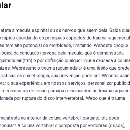
lar
afeta a medula espinhal ou os nervos que saem dela. Saiba qua
to rápido abordando os principais aspectos do trauma raquimedul
s tem alto potencial de morbidade, limitando. Webeste choque
ológica da condução nervosa pela medula, que é demonstrada
uimedular (trm) é por definição qualquer injúria causada à colun
s raízes. Webresumo:o trauma raquimedular é uma lesão que pred
erísticas da sua etiologia, sua prevenção pode ser. Webnós usa
rar a sua experiência em nossos serviços, personalizar publici
 mecanismos de lesão primária relacionados ao trauma raquimed
nada por ruptura do disco intervertebral,. Webo que é trauma
nifesta no interior da coluna vertebral, portanto, ela pode
edular? A coluna vertebral é composta por vértebras (ossos),