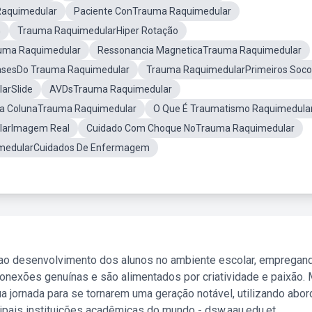
Raquimedular
Paciente ConTrauma Raquimedular
G
Trauma RaquimedularHiper Rotação
auma Raquimedular
Ressonancia MagneticaTrauma Raquimedular
FasesDo Trauma Raquimedular
Trauma RaquimedularPrimeiros Soco
arSlide
AVDsTrauma Raquimedular
Da ColunaTrauma Raquimedular
O Que É Traumatismo Raquimedula
larImagem Real
Cuidado Com Choque NoTrauma Raquimedular
medularCuidados De Enfermagem
 ao desenvolvimento dos alunos no ambiente escolar, empregan
nexões genuínas e são alimentados por criatividade e paixão. 
a jornada para se tornarem uma geração notável, utilizando abo
ipais instituições acadêmicas do mundo - dsw.aau.edu.et.