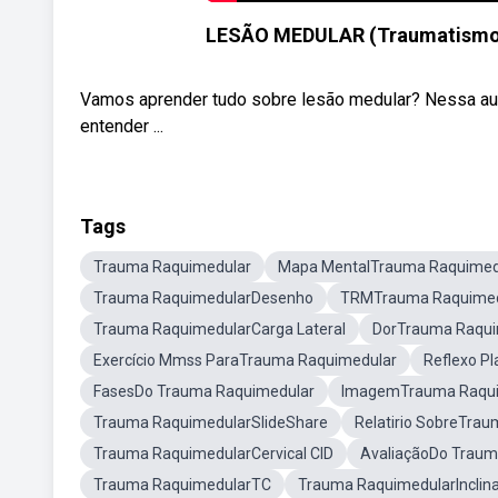
LESÃO MEDULAR (Traumatismo R
Vamos aprender tudo sobre lesão medular? Nessa aula
entender ...
Tags
Trauma Raquimedular
Mapa MentalTrauma Raquimed
Trauma RaquimedularDesenho
TRMTrauma Raquimed
Trauma RaquimedularCarga Lateral
DorTrauma Raqui
Exercício Mmss ParaTrauma Raquimedular
Reflexo P
FasesDo Trauma Raquimedular
ImagemTrauma Raqui
Trauma RaquimedularSlideShare
Relatirio SobreTra
Trauma RaquimedularCervical CID
AvaliaçãoDo Traum
Trauma RaquimedularTC
Trauma RaquimedularInclina