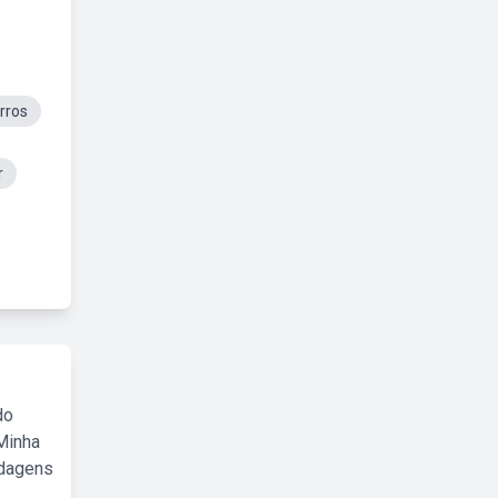
rros
r
do
Minha
rdagens