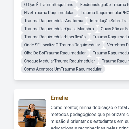
O Que É TraumaRaqudiano
EpidemiologiaDo Trauma 
NívelTrauma Raquimedular
Trauma RaquimedularPN
Trauma RaquimedularAnatomia
Introdução SobreTr
Trauma RaquimedularQual a Manobra
Quais São as 
Trauma RaquimedularHiperflexão
Trauma Raquimedul
Onde SE LocalizaO Trauma Raquimedular
Vértebras 
Olho De BoiTrauma Raquimedular
Trauma Raquimedu
Choque MedularTrauma Raquimedular
Trauma Raqui
Como Acontece UmTrauma Raquimedular
Emelie
Como mentor, minha dedicação é total
métodos pedagógicos que priorizam co
missão é orientar os estudantes em su
educacionais reconhecidas pelas princ