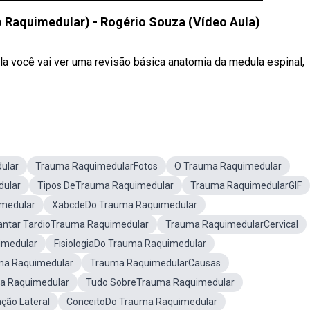
aquimedular) - Rogério Souza (Vídeo Aula)
 você vai ver uma revisão básica anatomia da medula espinal,
ular
Trauma RaquimedularFotos
O Trauma Raquimedular
ular
Tipos DeTrauma Raquimedular
Trauma RaquimedularGIF
medular
XabcdeDo Trauma Raquimedular
lantar TardioTrauma Raquimedular
Trauma RaquimedularCervical
medular
FisiologiaDo Trauma Raquimedular
uma Raquimedular
Trauma RaquimedularCausas
a Raquimedular
Tudo SobreTrauma Raquimedular
ção Lateral
ConceitoDo Trauma Raquimedular