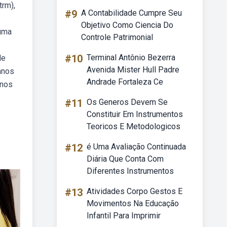
trm),
#9
A Contabilidade Cumpre Seu
Objetivo Como Ciencia Do
auma
Controle Patrimonial
#10
Terminal Antônio Bezerra
de
Avenida Mister Hull Padre
anos
Andrade Fortaleza Ce
 nos
#11
Os Generos Devem Se
Constituir Em Instrumentos
Teoricos E Metodologicos
#12
é Uma Avaliação Continuada
Diária Que Conta Com
Diferentes Instrumentos
#13
Atividades Corpo Gestos E
Movimentos Na Educação
Infantil Para Imprimir