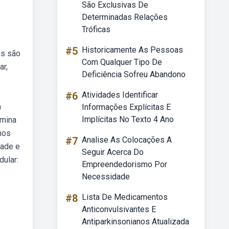
São Exclusivas De
Determinadas Relações
Tróficas
#5
Historicamente As Pessoas
is são
Com Qualquer Tipo De
ar,
Deficiência Sofreu Abandono
#6
Atividades Identificar
a
Informações Explícitas E
Implícitas No Texto 4 Ano
omina
mos
#7
Analise As Colocações A
dade e
Seguir Acerca Do
ular:
Empreendedorismo Por
Necessidade
#8
Lista De Medicamentos
Anticonvulsivantes E
Antiparkinsonianos Atualizada