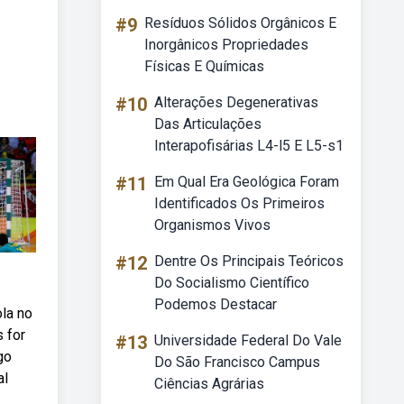
#9
Resíduos Sólidos Orgânicos E
Inorgânicos Propriedades
Físicas E Químicas
#10
Alterações Degenerativas
Das Articulações
Interapofisárias L4-l5 E L5-s1
#11
Em Qual Era Geológica Foram
Identificados Os Primeiros
Organismos Vivos
#12
Dentre Os Principais Teóricos
Do Socialismo Científico
Podemos Destacar
ola no
 for
#13
Universidade Federal Do Vale
go
Do São Francisco Campus
al
Ciências Agrárias