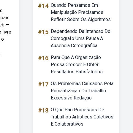
#14
Quando Pensamos Em
s.
Manipulação Precisamos
ipais
Refletir Sobre Os Algoritmos
Web —
#15
Dependendo Da Intencao Do
 livre
Coreografo Uma Pausa A
 o
Ausencia Coreografica
.
#16
Para Que A Organização
Possa Crescer E Obter
Resultados Satisfatórios
#17
Os Problemas Causados Pela
Romantização Do Trabalho
Excessivo Redação
#18
O Que São Processos De
Trabalhos Artísticos Coletivos
E Colaborativos