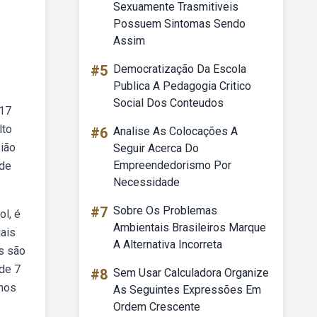
Sexuamente Trasmitiveis
Possuem Sintomas Sendo
Assim
#5
Democratização Da Escola
Publica A Pedagogia Critico
Social Dos Conteudos
 17
lto
#6
Analise As Colocações A
sião
Seguir Acerca Do
Empreendedorismo Por
 de
Necessidade
#7
Sobre Os Problemas
ol, é
Ambientais Brasileiros Marque
iais
A Alternativa Incorreta
es são
 de 7
#8
Sem Usar Calculadora Organize
 nos
As Seguintes Expressões Em
Ordem Crescente