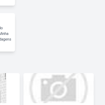
do
Minha
rdagens