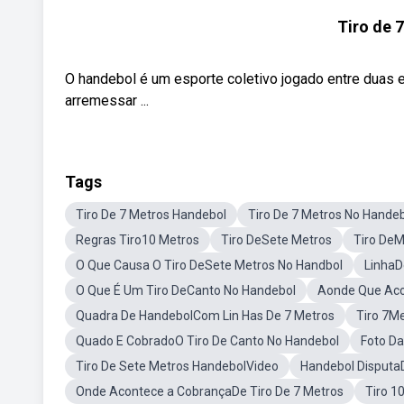
Tiro de
O handebol é um esporte coletivo jogado entre duas e
arremessar ...
Tags
Tiro De 7 Metros Handebol
Tiro De 7 Metros No Hande
Regras Tiro10 Metros
Tiro DeSete Metros
Tiro De
O Que Causa O Tiro DeSete Metros No Handbol
LinhaD
O Que É Um Tiro DeCanto No Handebol
Aonde Que Aco
Quadra De HandebolCom Lin Has De 7 Metros
Tiro 7Me
Quado E CobradoO Tiro De Canto No Handebol
Foto Da
Tiro De Sete Metros HandebolVideo
Handebol Disputa
Onde Acontece a CobrançaDe Tiro De 7 Metros
Tiro 1