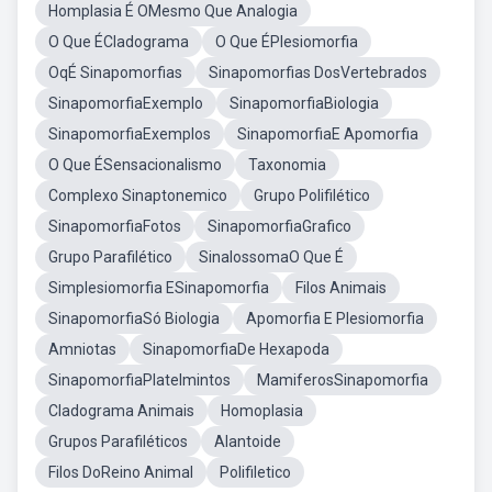
Homplasia É OMesmo Que Analogia
O Que ÉCladograma
O Que ÉPlesiomorfia
OqÉ Sinapomorfias
Sinapomorfias DosVertebrados
SinapomorfiaExemplo
SinapomorfiaBiologia
SinapomorfiaExemplos
SinapomorfiaE Apomorfia
O Que ÉSensacionalismo
Taxonomia
Complexo Sinaptonemico
Grupo Polifilético
SinapomorfiaFotos
SinapomorfiaGrafico
Grupo Parafilético
SinalossomaO Que É
Simplesiomorfia ESinapomorfia
Filos Animais
SinapomorfiaSó Biologia
Apomorfia E Plesiomorfia
Amniotas
SinapomorfiaDe Hexapoda
SinapomorfiaPlatelmintos
MamiferosSinapomorfia
Cladograma Animais
Homoplasia
Grupos Parafiléticos
Alantoide
Filos DoReino Animal
Polifiletico