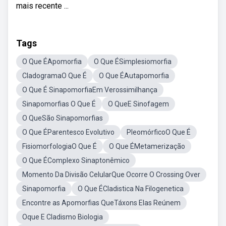
mais recente ...
Tags
O Que ÉApomorfia
O Que ÉSimplesiomorfia
CladogramaO Que É
O Que ÉAutapomorfia
O Que É SinapomorfiaEm Verossimilhança
Sinapomorfias O Que É
O QueE Sinofagem
O QueSão Sinapomorfias
O Que ÉParentesco Evolutivo
PleomórficoO Que É
FisiomorfologiaO Que É
O Que ÉMetamerização
O Que ÉComplexo Sinaptonêmico
Momento Da Divisão CelularQue Ocorre O Crossing Over
Sinapomorfia
O Que ÉCladistica Na Filogenetica
Encontre as Apomorfias QueTáxons Elas Reúnem
Oque E Cladismo Biologia