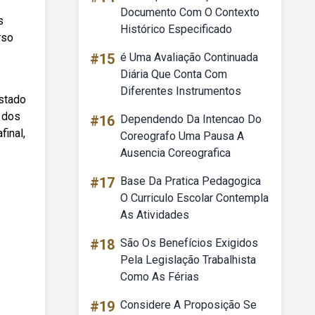
Documento Com O Contexto
s
Histórico Especificado
rso
#15
é Uma Avaliação Continuada
Diária Que Conta Com
Diferentes Instrumentos
estado
 dos
#16
Dependendo Da Intencao Do
final,
Coreografo Uma Pausa A
Ausencia Coreografica
#17
Base Da Pratica Pedagogica
O Curriculo Escolar Contempla
As Atividades
#18
São Os Benefícios Exigidos
Pela Legislação Trabalhista
Como As Férias
#19
Considere A Proposição Se