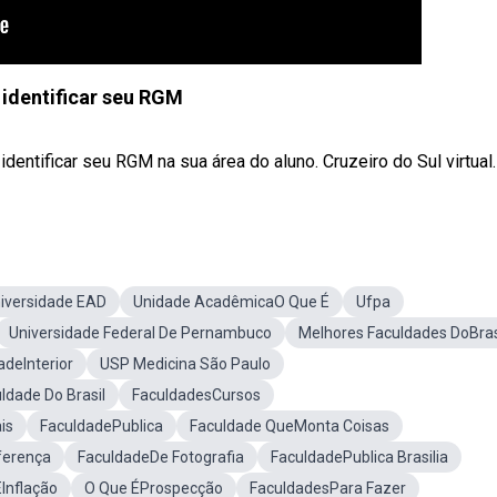
identificar seu RGM
entificar seu RGM na sua área do aluno. Cruzeiro do Sul virtual.
iversidade EAD
Unidade AcadêmicaO Que É
Ufpa
Universidade Federal De Pernambuco
Melhores Faculdades DoBras
adeInterior
USP Medicina São Paulo
ldade Do Brasil
FaculdadesCursos
is
FaculdadePublica
Faculdade QueMonta Coisas
ferença
FaculdadeDe Fotografia
FaculdadePublica Brasilia
Inflação
O Que ÉProspecção
FaculdadesPara Fazer