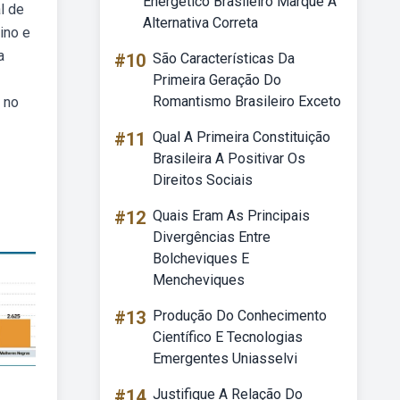
Energético Brasileiro Marque A
l de
Alternativa Correta
ino e
a
#10
São Características Da
Primeira Geração Do
Romantismo Brasileiro Exceto
 no
#11
Qual A Primeira Constituição
Brasileira A Positivar Os
Direitos Sociais
#12
Quais Eram As Principais
Divergências Entre
Bolcheviques E
Mencheviques
#13
Produção Do Conhecimento
Científico E Tecnologias
Emergentes Uniasselvi
#14
Justifique A Relação Do