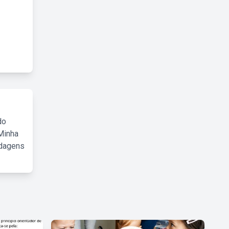
do
Minha
rdagens