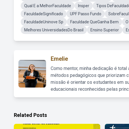
Qual E a MelhorFaculdade
Insper
Tipos DeFaculdad
FaculdadeSignificado
UPF Passo Fundo
SobreFacu
FaculdadeUninove Sp
Faculdade QueGanha Bem
O
Melhores UniversidadesDo Brasil
Ensino Superior
E
Emelie
Como mentor, minha dedicação é total
métodos pedagógicos que priorizam co
missão é orientar os estudantes em su
educacionais reconhecidas pelas princ
Related Posts