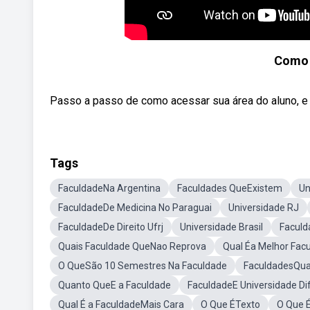
Como 
Passo a passo de como acessar sua área do aluno, e id
Tags
FaculdadeNa Argentina
Faculdades QueExistem
Un
FaculdadeDe Medicina No Paraguai
Universidade RJ
FaculdadeDe Direito Ufrj
Universidade Brasil
Faculd
Quais Faculdade QueNao Reprova
Qual Éa Melhor Facu
O QueSão 10 Semestres Na Faculdade
FaculdadesQua
Quanto QueE a Faculdade
FaculdadeE Universidade Di
Qual É a FaculdadeMais Cara
O Que ÉTexto
O Que É