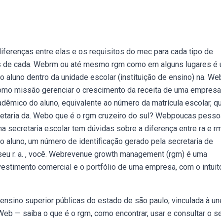
ferenças entre elas e os requisitos do mec para cada tipo de
os de cada. Webrm ou até mesmo rgm como em alguns lugares é
do aluno dentro da unidade escolar (instituição de ensino) na. W
omo missão gerenciar o crescimento da receita de uma empresa
adêmico do aluno, equivalente ao número da matrícula escolar, q
cretaria da. Webo que é o rgm cruzeiro do sul? Webpoucas pess
 secretaria escolar tem dúvidas sobre a diferença entre ra e rm
o aluno, um número de identificação gerado pela secretaria de
seu r. a. , você. Webrevenue growth management (rgm) é uma
nvestimento comercial e o portfólio de uma empresa, com o intuit
ensino superior públicas do estado de são paulo, vinculada à un
b — saiba o que é o rgm, como encontrar, usar e consultar o s