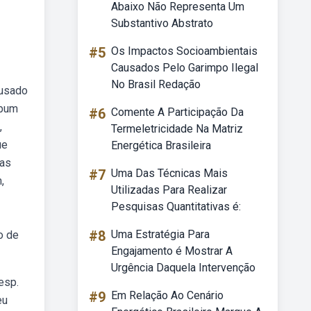
Abaixo Não Representa Um
Substantivo Abstrato
#5
Os Impactos Socioambientais
Causados Pelo Garimpo Ilegal
No Brasil Redação
 usado
ebum
#6
Comente A Participação Da
,
Termeletricidade Na Matriz
ue
Energética Brasileira
oas
#7
Uma Das Técnicas Mais
,
Utilizadas Para Realizar
Pesquisas Quantitativas é:
#8
Uma Estratégia Para
o de
Engajamento é Mostrar A
Urgência Daquela Intervenção
esp.
#9
Em Relação Ao Cenário
eu