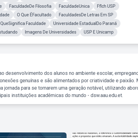
e
FaculdadeDe Filosofia
FaculdadeUnica
Fflch USP
ldade
O Que ÉFacultado
FaculdadesDe Letras Em SP
 QueSignifica Faculdade
Universidade EstadualDo Paraná
studando
Imagens De Universidades
USP E Unicamp
 ao desenvolvimento dos alunos no ambiente escolar, empregan
nexões genuínas e são alimentados por criatividade e paixão. 
a jornada para se tornarem uma geração notável, utilizando abo
ipais instituições acadêmicas do mundo - dsw.aau.edu.et.