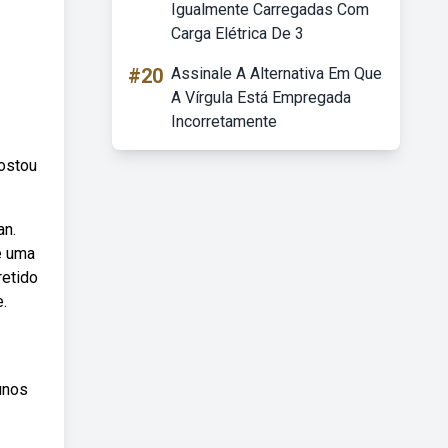
Igualmente Carregadas Com
Carga Elétrica De 3
#20
Assinale A Alternativa Em Que
A Vírgula Está Empregada
Incorretamente
Gostou
an.
e uma
retido
.
lunos