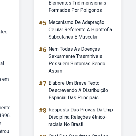
Elementos Tridimensionais
Formados Por Poligonos
#5
Mecanismo De Adaptação
Celular Referente A Hipotrofia
tes.
Subcutânea E Muscular
o
#6
Nem Todas As Doenças
Sexuamente Trasmitiveis
al
Possuem Sintomas Sendo
Assim
da em
#7
Elabore Um Breve Texto
Descrevendo A Distribuição
Espacial Das Principais
mento
#8
Resposta Das Provas Da Unip
1996,
Disciplina Relações étnico-
e
raciais No Brasil
ntrou