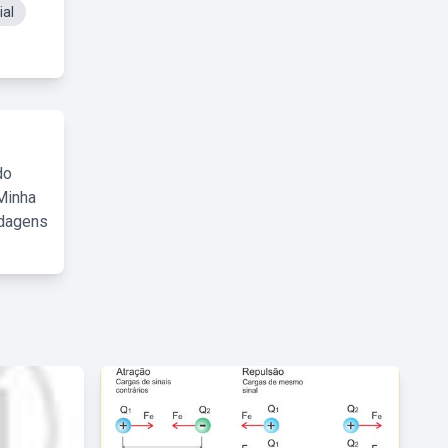
ial
do
Minha
rdagens