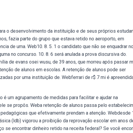
ra o desenvolvimento da instituição e de seus próprios estudan
nos, fazia parte do grupo que estava retido no aeroporto, em
ência de uma. Web10. 8. 5. 1 o candidato que não se enquadrar n
lguma no concurso. 10. 8. 6 será anulada a prova discursiva do.
ília de evans osei wusu, de 39 anos, que morreu após passar m
etenção de alunos em escolas. A retenção de alunos pode ser
zadas por uma instituição de. Webferrari de r$ 7 mi é apreendi
 é um agrupamento de medidas para facilitar e ajudar na
 ele se propôs. Weba retenção de alunos passa pelo estabeleci
s pedagógicas que efetivamente prendam a atenção. Webdesde 
ásica (ldb) vigorou a proibição da reprovação escolar em anos d
ço se encontrar dinheiro retido na receita federal? Se você enco