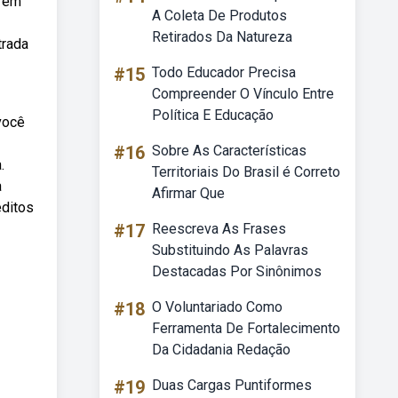
a em
A Coleta De Produtos
Retirados Da Natureza
trada
#15
Todo Educador Precisa
Compreender O Vínculo Entre
Política E Educação
você
#16
Sobre As Características
.
Territoriais Do Brasil é Correto
a
Afirmar Que
éditos
#17
Reescreva As Frases
Substituindo As Palavras
Destacadas Por Sinônimos
#18
O Voluntariado Como
Ferramenta De Fortalecimento
Da Cidadania Redação
#19
Duas Cargas Puntiformes