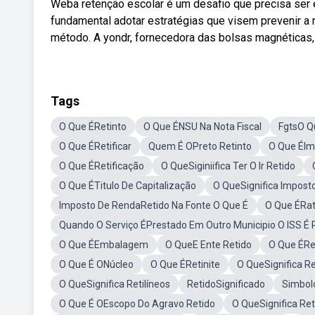
Weba retenção escolar é um desafio que precisa ser e
fundamental adotar estratégias que visem prevenir a 
método. A yondr, fornecedora das bolsas magnéticas, 
Tags
O Que ÉRetinto
O Que ÉNSU Na Nota Fiscal
FgtsO Q
O Que ÉRetificar
Quem É OPreto Retinto
O Que ÉIm
O Que ÉRetificação
O QueSiginiifica Ter O Ir Retido
O Que ÉTitulo De Capitalização
O QueSignifica Impost
Imposto De RendaRetido Na Fonte O Que É
O Que ÉRati
Quando O Serviço ÉPrestado Em Outro Municipio O ISS É 
O Que ÉEmbalagem
O QueE Ente Retido
O Que ÉRe
O Que É ONúcleo
O Que ÉRetinite
O QueSignifica R
O QueSignifica Retilíneos
RetidoSignificado
Simbol
O Que É OEscopo Do Agravo Retido
O QueSignifica Ret