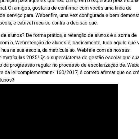
 punição para aqueles que não cumprem o esperado pela escol
al. Oi amigos, gostaria de confirmar com vocês uma linha de
ção de serviço para. Webenfim, uma vez configurada e bem demons
escola, é cabível recurso contra a decisão que.
de alunos? De forma prática, a retenção de alunos é a soma de
com o. Webretenção de alunos é, basicamente, tudo aquilo que 
ínua na sua escola, da matrícula ao. Webfale com as nossas
e matrículas 2025! 🚀 o supersistema de gestão escolar que sua
ão da progressão regular no processo de escolarização de. Web
te da lei complementar nº 160/2017, é correto afirmar que os cr
alunos?