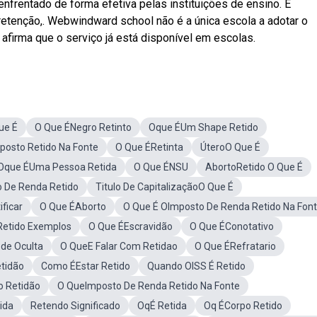
nfrentado de forma efetiva pelas instituições de ensino. É
retenção,. Webwindward school não é a única escola a adotar o
afirma que o serviço já está disponível em escolas.
ue É
O Que ÉNegro Retinto
Oque ÉUm Shape Retido
posto Retido Na Fonte
O Que ÉRetinta
ÚteroO Que É
Oque ÉUma Pessoa Retida
O Que ÉNSU
AbortoRetido O Que É
o De Renda Retido
Titulo De CapitalizaçãoO Que É
ficar
O Que ÉAborto
O Que É OImposto De Renda Retido Na Fon
Retido Exemplos
O Que ÉEscravidão
O Que ÉConotativo
de Oculta
O QueE Falar Com Retidao
O Que ÉRefratario
etidão
Como ÉEstar Retido
Quando OISS É Retido
o Retidão
O QueImposto De Renda Retido Na Fonte
ida
Retendo Significado
OqÉ Retida
Oq ÉCorpo Retido