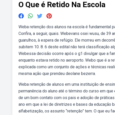
O Que é Retido Na Escola
Weba retenção dos alunos na escola é fundamental pa
Confira, a seguir, quais. Webevans osei wusu, de 39 a
guarulhos, à espera de refúgio. Ele morreu em decorr
subitem 10. 8. 6 deste edital não terá classificação a
Webessa decisão ocorre após o g1 divulgar que a fam
enquanto estava retido no aeroporto. Webo que é a r
explicada como um conjunto de ações e técnicas reali
mesma ação que prendeu deolane bezerra.
Weba retenção de alunos em uma instituição de ensino
permanência do aluno até o término do curso em que
de um bom contato com os pais e adoção de prática
ano em que a lei de diretrizes e bases da educação b
alfabetização, os assunto “retenção” tem. O que eu fa