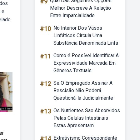
#9
Qual Das Seguintes Opções
idos
Melhor Descreve A Relação
 e
Entre Imparcialidade
elado
#10
No Interior Dos Vasos
Linfáticos Circula Uma
Substância Denominada Linfa
#11
Como é Possível Identificar A
Expressividade Marcada Em
Gêneros Textuais
#12
Se O Empregado Assinar A
Rescisão Não Poderá
Questioná-la Judicialmente
#13
Os Nutrientes Sao Absorvidos
Pelas Celulas Intestinais
Estas Apresentam
er
#14
Extrativismo Correspondente