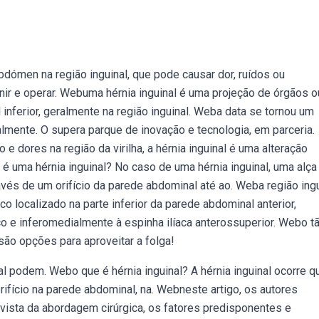
bdómen na região inguinal, que pode causar dor, ruídos ou
ir e operar. Webuma hérnia inguinal é uma projeção de órgãos o
inferior, geralmente na região inguinal. Weba data se tornou um
lmente. O supera parque de inovação e tecnologia, em parceria.
dores na região da virilha, a hérnia inguinal é uma alteração
é uma hérnia inguinal? No caso de uma hérnia inguinal, uma alça
avés de um orifício da parede abdominal até ao. Weba região ingu
 localizado na parte inferior da parede abdominal anterior,
co e inferomedialmente à espinha ilíaca anterossuperior. Webo t
ão opções para aproveitar a folga!
al podem. Webo que é hérnia inguinal? A hérnia inguinal ocorre 
fício na parede abdominal, na. Webneste artigo, os autores
vista da abordagem cirúrgica, os fatores predisponentes e