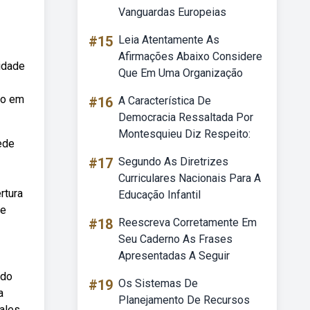
Vanguardas Europeias
#15
Leia Atentamente As
Afirmações Abaixo Considere
vidade
Que Em Uma Organização
do em
#16
A Característica De
Democracia Ressaltada Por
Montesquieu Diz Respeito:
ede
#17
Segundo As Diretrizes
Curriculares Nacionais Para A
rtura
Educação Infantil
 e
#18
Reescreva Corretamente Em
Seu Caderno As Frases
Apresentadas A Seguir
ndo
#19
Os Sistemas De
a
Planejamento De Recursos
vales