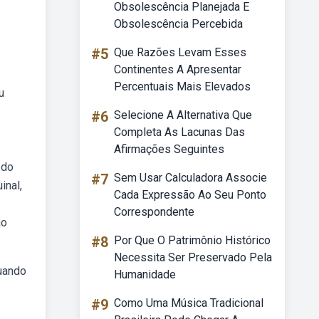
Obsolescência Planejada E
Obsolescência Percebida
#5
Que Razões Levam Esses
Continentes A Apresentar
Percentuais Mais Elevados
u
#6
Selecione A Alternativa Que
Completa As Lacunas Das
Afirmações Seguintes
 do
#7
Sem Usar Calculadora Associe
inal,
Cada Expressão Ao Seu Ponto
Correspondente
ão
#8
Por Que O Patrimônio Histórico
Necessita Ser Preservado Pela
quando
Humanidade
#9
Como Uma Música Tradicional