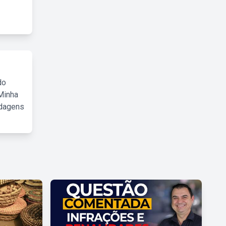
do
Minha
rdagens