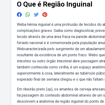
O Que é Região Inguinal
Weba hérnia inguinal é uma protrusão de tecidos do a
complicações graves. Saiba como diagnosticar, preven
tecido através de uma área fraca na parede abdominal 
feriado nacional e é comemorada pela população anua
Webcaracterizada pelo surgimento de um abaulamento e 
resultante da existência de um ponto fraco. Webo que 
intestino ou outro órgão intestinal abre passagem atr
também conhecida como virilha, é um espaço anatômico
superiormente à coxa, lateralmente ao tubérculo púbi
esperado final de semana chegou e o que não faltam s
Em ribeirão preto (sp), os amantes de cerveja artesan
há passagem do conteúdo abdominal através de um ori
descrevem a anatomia da região inguinal do ponto de 