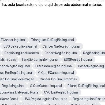
ilha, está localizada no qie e qid da parede abdominal anterior,
 ÉCâncer Inguinal
Triângulos DaRegião Inguinal
USG DeRegião Inguinal
Câncer NaRegião Inguinal
Região InguinalHomem
CancerRegião Inguinal
RegiãsoInguin
nalEm Caes
Tendão ConjuntoInguinal
ESGRegião Inguinal
anoRegião Inguinal
EritrasmaRegião Inguinal
HasserRegião Ingu
oes EmRegião Inguinal
O Que ÉCancrer Inguinal
ião InguinalLocalização
Câncer InguinalSintomas
RegiãoIngluinal
O QueCancer Inquinal
Pilares DaRegião Inguinal
Economia DaRegião Norte
CVC EmRegião Inguinal
Norte Brasil
USG Região InguinalEsquerda
Regiao InguinalDisse