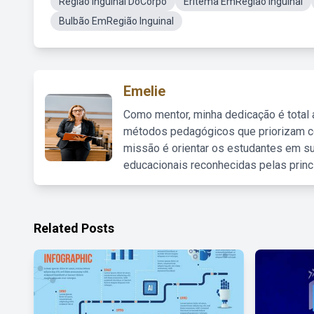
Região Inguinal DoCorpo
Eritema EmRegião Inguinal
Bulbão EmRegião Inguinal
Emelie
Como mentor, minha dedicação é total
métodos pedagógicos que priorizam co
missão é orientar os estudantes em su
educacionais reconhecidas pelas princ
Related Posts