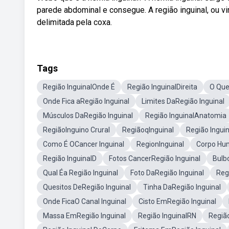
parede abdominal e consegue. A região inguinal, ou vir
delimitada pela coxa.
Tags
Região InguinalOnde É
Região InguinalDireita
O Que
Onde Fica aRegião Inguinal
Limites DaRegião Inguinal
Músculos DaRegião Inguinal
Região InguinalAnatomia
RegiãoInguino Crural
RegiãoqInguinal
Região Ingui
Como É OCancer Inguinal
RegionInguinal
Corpo Hum
Região InguinalD
Fotos CancerRegião Inguinal
Bulb
Qual Éa Região Inguinal
Foto DaRegião Inguinal
Reg
Quesitos DeRegião Inguinal
Tinha DaRegião Inguinal
Onde FicaO Canal Inguinal
Cisto EmRegião Inguinal
Massa EmRegião Inguinal
Região InguinalRN
Região