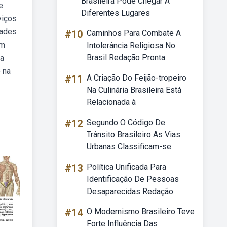
Brasileira Pode Chegar A
e
Diferentes Lugares
viços
dades
#10
Caminhos Para Combate A
em
Intolerância Religiosa No
Brasil Redação Pronta
na
o na
#11
A Criação Do Feijão-tropeiro
Na Culinária Brasileira Está
Relacionada à
#12
Segundo O Código De
Trânsito Brasileiro As Vias
Urbanas Classificam-se
#13
Política Unificada Para
Identificação De Pessoas
Desaparecidas Redação
#14
O Modernismo Brasileiro Teve
Forte Influência Das