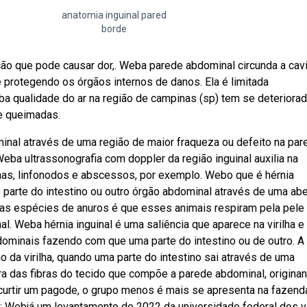
anatomia inguinal pared
borde
ição que pode causar dor,. Weba parede abdominal circunda a ca
 protegendo os órgãos internos de danos. Ela é limitada
ba qualidade do ar na região de campinas (sp) tem se deteriora
e queimadas.
inal através de uma região de maior fraqueza ou defeito na par
eba ultrassonografia com doppler da região inguinal auxilia na
omas, linfonodos e abscessos, por exemplo. Webo que é hérnia
e parte do intestino ou outro órgão abdominal através de uma abe
as espécies de anuros é que esses animais respiram pela pele
. Weba hérnia inguinal é uma saliência que aparece na virilha e
ominais fazendo com que uma parte do intestino ou de outro. A
o da virilha, quando uma parte do intestino sai através de uma
ura das fibras do tecido que compõe a parede abdominal, origina
curtir um pagode, o grupo menos é mais se apresenta na fazend
 ; Webjá um levantamento de 2022 da universidade federal dos 