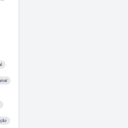
al
inal
cção