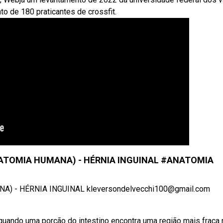
o de 180 praticantes de crossfit.
ATOMIA HUMANA) - HÉRNIA INGUINAL #ANATOMIA
) - HÉRNIA INGUINAL kleversondelvecchi100@gmail.com
 quando uma porção do intestino encontra uma região mais fraca 