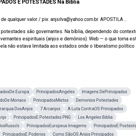
PADOS E POTESTADES Na Bíblia
e qualquer valor / pix: anjsilva@yahoo.com.br. APOSTILA ...
potestades são governantes. Na bíblia, dependendo do context
vernantes espirituais (anjos e demônios). Web — o que torna es
 ela não estava limitada aos estados onde o liberalismo político
padosDe Europa
PrincipadosAngeles
Imagens DePrincipados
adoDe Monaco
PrincipadosMistos
Demonios Potestades
erarquia DosAnjos
7 Arcanjos
A Luta ContraOS Principados
Anjo
PrincipadosE Potestades PNG
Los Angeles Biblia
dosRusso's
PrincipadosEuropeus Imagems
PrincipadosE Postest
PrincipadosE Poderios
Como SãoOS Anjos Principados