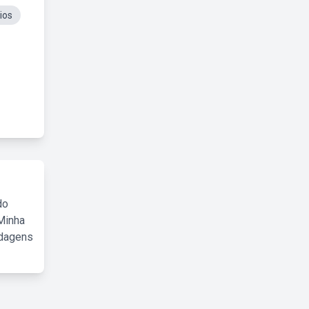
ios
do
Minha
rdagens