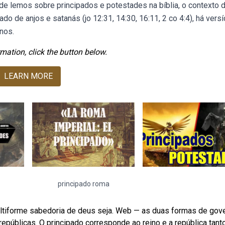
de lemos sobre principados e potestades na bíblia, o contexto 
o de anjos e satanás (jo 12:31, 14:30, 16:11, 2 co 4:4), há vers
nos.
mation, click the button below.
LEARN MORE
principado roma
 multiforme sabedoria de deus seja. Web — as duas formas de gov
epúblicas. O principado corresponde ao reino e a república tanto