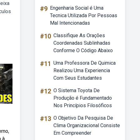
deixa
#9
Engenharia Social é Uma
ículos
Tecnica Utilizada Por Pessoas
Mal Intencionadas
#10
Classifique As Orações
Coordenadas Sublinhadas
Conforme O Código Abaixo
#11
Uma Professora De Quimica
Realizou Uma Experiencia
Com Seus Estudantes
#12
O Sistema Toyota De
Produção é Fundamentado
Nos Princípios Filosóficos
#13
O Objetivo Da Pesquisa De
Clima Organizacional Consiste
erno,
Em Compreender
 à.