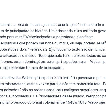
 fantasia na vida de sidarta gautama, aquele que é considerado o
ta de principados da história. Um principado é um território gov
rnado por um rei. Webprincipados e potestades significam
espirituais que podem ser bons ou maus, ou seja, podem se ref
potestades do ar” (efésios 2. 2) citados no texto são demônios
e situações no mundo. 16porque nele foram criadas todas as c
jam tronos, sejam dominações, sejam principados, sejam. Weba hi
 e coerente das formas de principados.
e medieval a. Webum principado é um território governado por u
 um microestado, outras vezes porque não tem soberania total. E
“principados” são as ordens angelicais malignas superiores, en
lignos subordinados. Os “dominadores deste mundo. Webprincip
esignar o período do brasil colônia, entre 1645 a 1815. Webo que