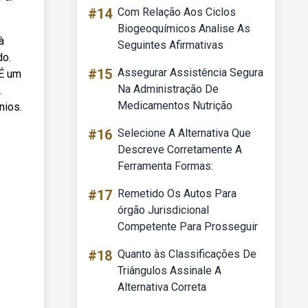
#14
Com Relação Aos Ciclos
Biogeoquímicos Analise As
à
Seguintes Afirmativas
do.
#15
Assegurar Assistência Segura
 É um
Na Administração De
.
Medicamentos Nutrição
nios.
#16
Selecione A Alternativa Que
Descreve Corretamente A
Ferramenta Formas:
#17
Remetido Os Autos Para
órgão Jurisdicional
Competente Para Prosseguir
#18
Quanto às Classificações De
Triângulos Assinale A
Alternativa Correta