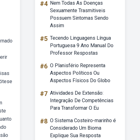
#4
Nem Todas As Doenças
Sexuamente Trasmitiveis
Possuem Sintomas Sendo
Assim
#5
Tecendo Linguagens Língua
ernado
Portuguesa 9 Ano Manual Do
Professor Respostas
erir
#6
O Planisfério Representa
Aspectos Políticos Ou
oisas
Aspectos Físicos Do Globo
pótese
#7
Atividades De Extensão:
Integração De Competências
m
Para Transformar O Eu
ste
quanto
#8
O Sistema Costeiro-marinho é
ado
Considerado Um Bioma
 são
Explique Sua Resposta