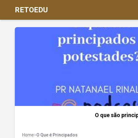
RETOEDU
O que são princi
Home
>
O Que é Principados