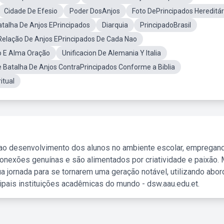
Cidade De Efesio
Poder DosAnjos
Foto DePrincipados Hereditár
talha De Anjos EPrincipados
Diarquia
PrincipadoBrasil
 Relação De Anjos EPrincipados De Cada Nao
o E Alma Oração
Unificacion De Alemania Y Italia
Batalha De Anjos ContraPrincipados Conforme a Biblia
itual
 ao desenvolvimento dos alunos no ambiente escolar, empregan
nexões genuínas e são alimentados por criatividade e paixão. 
a jornada para se tornarem uma geração notável, utilizando abo
ipais instituições acadêmicas do mundo - dsw.aau.edu.et.