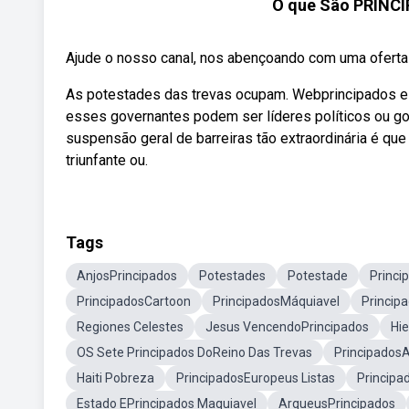
O que São PRINCI
Ajude o nosso canal, nos abençoando com uma oferta d
As potestades das trevas ocupam. Webprincipados e 
esses governantes podem ser líderes políticos ou go
suspensão geral de barreiras tão extraordinária é que
triunfante ou.
Tags
AnjosPrincipados
Potestades
Potestade
Princi
PrincipadosCartoon
PrincipadosMáquiavel
Princip
Regiones Celestes
Jesus VencendoPrincipados
Hi
OS Sete Principados DoReino Das Trevas
Principados
Haiti Pobreza
PrincipadosEuropeus Listas
Principa
Estado EPrincipados Maquiavel
ArqueusPrincipados