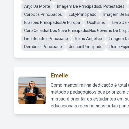
Anjo Da Morte
Imagem De PrincipadosE Potestades
CoroDos Principados
LokyPrincipado
Imagem De Ba
Brasoes PrincipadosDe Europa
Ocultismo
Livro De
Coro Celestial Dos Nove PrincipadosNos Governo De Corp
LiechtensteinPrincipado
Reino Angelico
Imagem De 
DemôniosPrincipado
JesabelPrincipado
Reino Espir
Emelie
Como mentor, minha dedicação é total
métodos pedagógicos que priorizam co
missão é orientar os estudantes em su
educacionais reconhecidas pelas princ