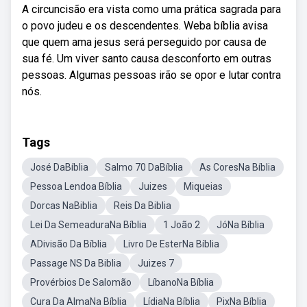
A circuncisão era vista como uma prática sagrada para
o povo judeu e os descendentes. Weba bíblia avisa
que quem ama jesus será perseguido por causa de
sua fé. Um viver santo causa desconforto em outras
pessoas. Algumas pessoas irão se opor e lutar contra
nós.
Tags
José DaBíblia
Salmo 70 DaBíblia
As CoresNa Bíblia
Pessoa Lendoa Bíblia
Juizes
Miqueias
Dorcas NaBiblia
Reis Da Biblia
Lei Da SemeaduraNa Bíblia
1 João 2
JóNa Bíblia
ADivisão Da Bíblia
Livro De EsterNa Bíblia
Passage NS Da Biblia
Juizes 7
Provérbios De Salomão
LíbanoNa Bíblia
Cura Da AlmaNa Bíblia
LídiaNa Bíblia
PixNa Bíblia