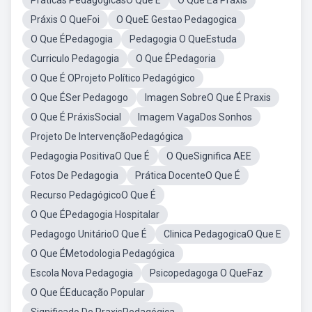
Práticas PedagógicasO Que É
O Que Éa Práxis
Práxis O QueFoi
O QueE Gestao Pedagogica
O Que ÉPedagogia
Pedagogia O QueEstuda
Curriculo Pedagogia
O Que ÉPedagoria
O Que É OProjeto Político Pedagógico
O Que ÉSer Pedagogo
Imagen SobreO Que É Praxis
O Que É PráxisSocial
Imagem VagaDos Sonhos
Projeto De IntervençãoPedagógica
Pedagogia PositivaO Que É
O QueSignifica AEE
Fotos De Pedagogia
Prática DocenteO Que É
Recurso PedagógicoO Que É
O Que ÉPedagogia Hospitalar
Pedagogo UnitárioO Que É
Clinica PedagogicaO Que E
O Que ÉMetodologia Pedagógica
Escola Nova Pedagogia
Psicopedagoga O QueFaz
O Que ÉEducação Popular