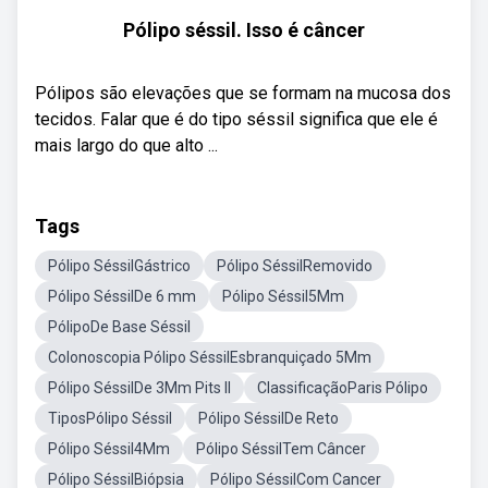
Pólipo séssil. Isso é câncer
Pólipos são elevações que se formam na mucosa dos
tecidos. Falar que é do tipo séssil significa que ele é
mais largo do que alto ...
Tags
Pólipo SéssilGástrico
Pólipo SéssilRemovido
Pólipo SéssilDe 6 mm
Pólipo Séssil5Mm
PólipoDe Base Séssil
Colonoscopia Pólipo SéssilEsbranquiçado 5Mm
Pólipo SéssilDe 3Mm Pits II
ClassificaçãoParis Pólipo
TiposPólipo Séssil
Pólipo SéssilDe Reto
Pólipo Séssil4Mm
Pólipo SéssilTem Câncer
Pólipo SéssilBiópsia
Pólipo SéssilCom Cancer