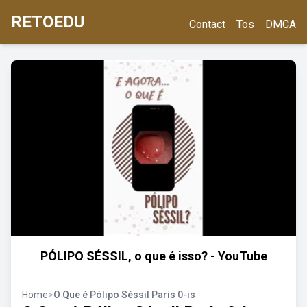
RETOEDU
Contact
Tos
DMCA
PÓLIPO SÉSSIL, o que é isso? - YouTube
Home
>
O Que é Pólipo Séssil Paris 0-is