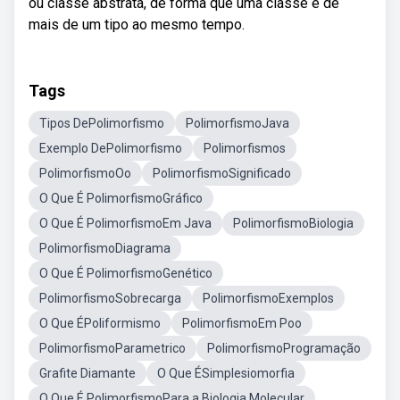
ou classe abstrata, de forma que uma classe é de
mais de um tipo ao mesmo tempo.
Tags
Tipos DePolimorfismo
PolimorfismoJava
Exemplo DePolimorfismo
Polimorfismos
PolimorfismoOo
PolimorfismoSignificado
O Que É PolimorfismoGráfico
O Que É PolimorfismoEm Java
PolimorfismoBiologia
PolimorfismoDiagrama
O Que É PolimorfismoGenético
PolimorfismoSobrecarga
PolimorfismoExemplos
O Que ÉPoliformismo
PolimorfismoEm Poo
PolimorfismoParametrico
PolimorfismoProgramação
Grafite Diamante
O Que ÉSimplesiomorfia
O Que É PolimorfismoPara a Biologia Molecular