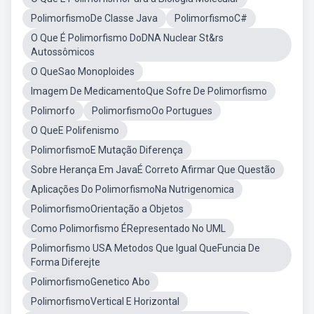
PolimorfismoDe Classe Java
PolimorfismoC#
O Que É Polimorfismo DoDNA Nuclear St&rs
Autossômicos
O QueSao Monoploides
Imagem De MedicamentoQue Sofre De Polimorfismo
Polimorfo
PolimorfismoOo Portugues
O QueE Polifenismo
PolimorfismoE Mutação Diferença
Sobre Herança Em JavaÉ Correto Afirmar Que Questão
Aplicações Do PolimorfismoNa Nutrigenomica
PolimorfismoOrientação a Objetos
Como Polimorfismo ÉRepresentado No UML
Polimorfismo USA Metodos Que Igual QueFuncia De
Forma Diferejte
PolimorfismoGenetico Abo
PolimorfismoVertical E Horizontal