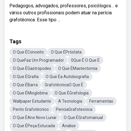
Pedagogos, advogados, professores, psicólogos… e
vários outros profissionais podem atuar na perícia
grafotécnica. Esse tipo ...
Tags
O Que ÉConceito
O Que ÉPróstata
O QueFaz Um Programador
0Que É O Que É
O Que ÉGastrópodes
O Que ÉMastectomia
O Que ÉGrafia
O Que Éa Autobiografia
O Que ÉBarra
GrafotécnicaO Que É
O Que ÉMioglobina
O Que ÉGrafologia
Wallpaper Estudante
A Tecnologia
Ferramentas
Perito Grafotécnico
PericiaGrafotecnica
O Que ÉAno Novo Lunar
O Que ÉGrafomanual
O Que ÉPeça Estucada
Analise