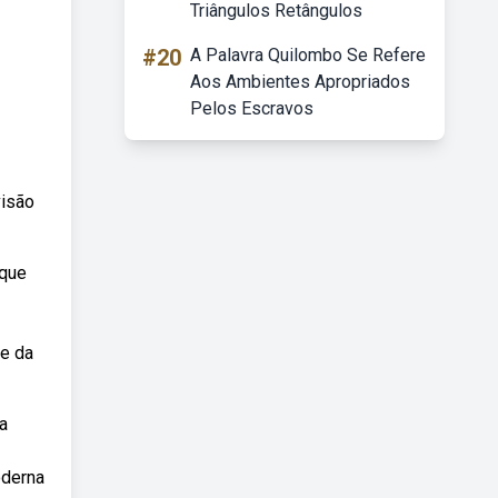
Triângulos Retângulos
#20
A Palavra Quilombo Se Refere
Aos Ambientes Apropriados
Pelos Escravos
visão
 que
ce da
a
oderna