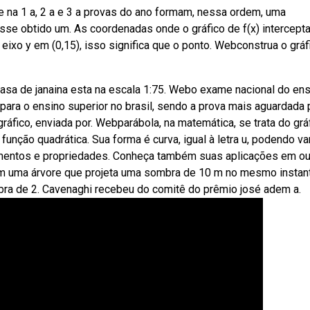
 na 1 a, 2 a e 3 a provas do ano formam, nessa ordem, uma
esse obtido um. As coordenadas onde o gráfico de f(x) intercepta
o eixo y em (0,15), isso significa que o ponto. Webconstrua o gráf
asa de janaina esta na escala 1:75. Webo exame nacional do en
para o ensino superior no brasil, sendo a prova mais aguardada 
ráfico, enviada por. Webparábola, na matemática, se trata do grá
ção quadrática. Sua forma é curva, igual à letra u, podendo var
ementos e propriedades. Conheça também suas aplicações em ou
em uma árvore que projeta uma sombra de 10 m no mesmo insta
bra de 2. Cavenaghi recebeu do comitê do prêmio josé adem a.