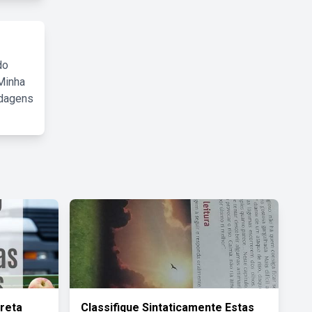
do
Minha
rdagens
rreta
Classifique Sintaticamente Estas