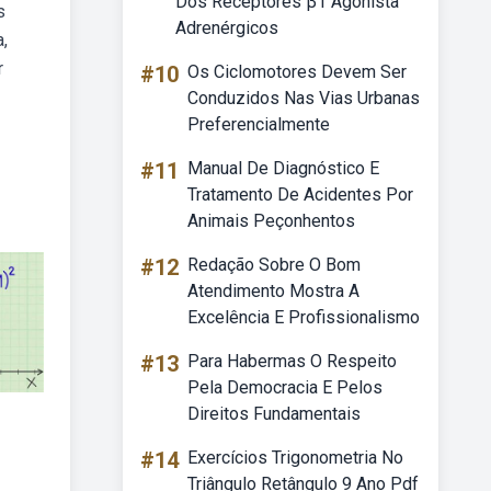
Dos Receptores β1 Agonista
s
Adrenérgicos
,
r
#10
Os Ciclomotores Devem Ser
Conduzidos Nas Vias Urbanas
Preferencialmente
#11
Manual De Diagnóstico E
Tratamento De Acidentes Por
Animais Peçonhentos
#12
Redação Sobre O Bom
Atendimento Mostra A
Excelência E Profissionalismo
#13
Para Habermas O Respeito
Pela Democracia E Pelos
Direitos Fundamentais
#14
Exercícios Trigonometria No
Triângulo Retângulo 9 Ano Pdf