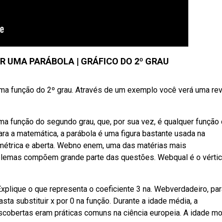
R UMA PARÁBOLA | GRÁFICO DO 2º GRAU
ma função do 2º grau. Através de um exemplo você verá uma re
a função do segundo grau, que, por sua vez, é qualquer função
para a matemática, a parábola é uma figura bastante usada na
imétrica e aberta. Webno enem, uma das matérias mais
blemas compõem grande parte das questões. Webqual é o vérti
lique o que representa o coeficiente 3 na. Webverdadeiro, par
asta substituir x por 0 na função. Durante a idade média, a
obertas eram práticas comuns na ciência europeia. A idade m