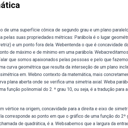
ática
 de uma superfície cônica de segundo grau e um plano paralelo
la pelas suas propriedades métricas: Parábola é o lugar geomét
iretriz) e um ponto fora dela. Webentenda o que é concavidade d
 o ponto de máximo e de mínimo em uma parábola. Webacreditamo
 falar que somos apaixonados pelas pessoas e pelo que fazemo
uma curva geométrica que resulta da interseção de um plano incl
er simétrica em. Webno contexto da matemática, mais concretame
va plana aberta onde se verifica uma simetria axial. Weba paráb
 função polinomial do 2. º grau 10, ou seja, é a tradução para a
 vértice na origem, concavidade para a direita e eixo de simetr
ola corresponde ao ponto em que o gráfico de uma função do 2º 
chamada de quadrática, é a. Websabemos que a largura da entra