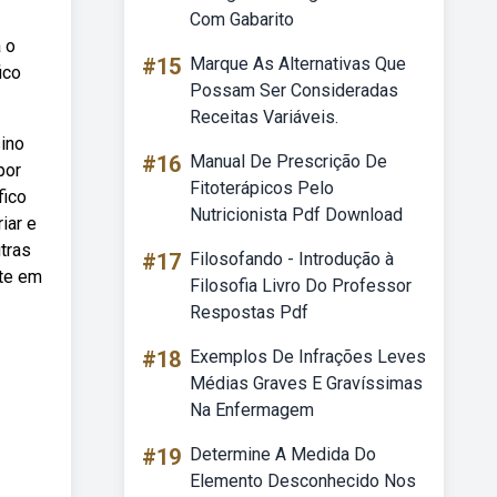
Com Gabarito
 o
#15
Marque As Alternativas Que
ico
Possam Ser Consideradas
Receitas Variáveis.
sino
#16
Manual De Prescrição De
por
Fitoterápicos Pelo
fico
Nutricionista Pdf Download
iar e
tras
#17
Filosofando - Introdução à
nte em
Filosofia Livro Do Professor
Respostas Pdf
#18
Exemplos De Infrações Leves
Médias Graves E Gravíssimas
Na Enfermagem
#19
Determine A Medida Do
Elemento Desconhecido Nos