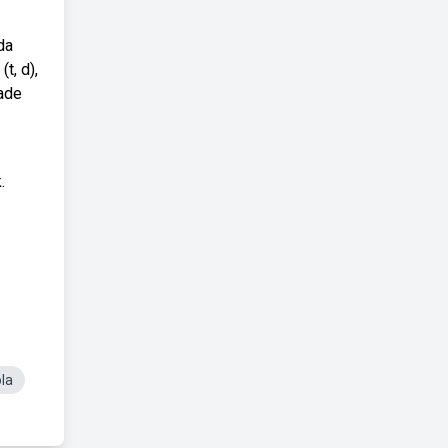
da
t, d),
dade
.
la