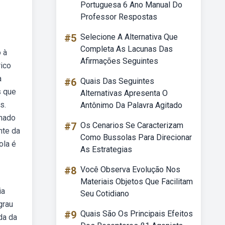
Portuguesa 6 Ano Manual Do
Professor Respostas
#5
Selecione A Alternativa Que
Completa As Lacunas Das
 à
Afirmações Seguintes
rico
a
#6
Quais Das Seguintes
s que
Alternativas Apresenta O
s.
Antônimo Da Palavra Agitado
inado
#7
Os Cenarios Se Caracterizam
nte da
Como Bussolas Para Direcionar
ola é
As Estrategias
#8
Você Observa Evolução Nos
Materiais Objetos Que Facilitam
ia
Seu Cotidiano
grau
#9
Quais São Os Principais Efeitos
da da