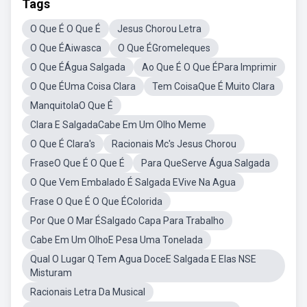
Tags
O Que É O Que É
Jesus Chorou Letra
O Que ÉAiwasca
O Que ÉGromeleques
O Que ÉÁgua Salgada
Ao Que É O Que ÉPara Imprimir
O Que ÉUma Coisa Clara
Tem CoisaQue É Muito Clara
ManquitolaO Que É
Clara E SalgadaCabe Em Um Olho Meme
O Que É Clara's
Racionais Mc's Jesus Chorou
FraseO Que É O Que É
Para QueServe Água Salgada
O Que Vem Embalado É Salgada EVive Na Agua
Frase O Que É O Que ÉColorida
Por Que O Mar ÉSalgado Capa Para Trabalho
Cabe Em Um OlhoE Pesa Uma Tonelada
Qual O Lugar Q Tem Agua DoceE Salgada E Elas NSE
Misturam
Racionais Letra Da Musical