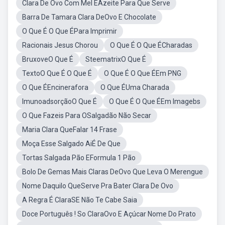
Clara De Ovo Com Mel EAzeite Para Que Serve
Barra De Tamara Clara DeOvo E Chocolate
O Que É O Que ÉPara Imprimir
Racionais Jesus Chorou
O Que É O Que ÉCharadas
BruxoveO Que É
SteematrixO Que É
TextoO Que É O Que É
O Que É O Que ÉEm PNG
O Que ÉEncinerafora
O Que ÉUma Charada
ImunoadsorçãoO Que É
O Que É O Que ÉEm Imagebs
O Que Fazeis Para OSalgadão Não Secar
Maria Clara QueFalar 14 Frase
Moça Esse Salgado AiÉ De Que
Tortas Salgada Pão EFormula 1 Pão
Bolo De Gemas Mais Claras DeOvo Que Leva O Merengue
Nome Daquilo QueServe Pra Bater Clara De Ovo
A Regra É ClaraSE Não Te Cabe Saia
Doce Português ! So ClaraOvo E Açúcar Nome Do Prato