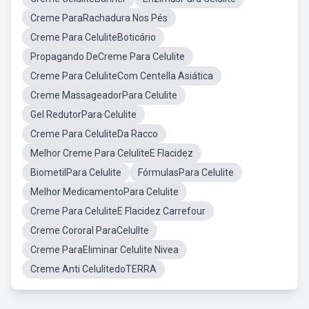
Creme ParaRachadura Nos Pés
Creme Para CeluliteBoticário
Propagando DeCreme Para Celulite
Creme Para CeluliteCom Centella Asiática
Creme MassageadorPara Celulite
Gel RedutorPara Celulite
Creme Para CeluliteDa Racco
Melhor Creme Para CeluliteE Flacidez
BiometilPara Celulite
FórmulasPara Celulite
Melhor MedicamentoPara Celulite
Creme Para CeluliteE Flacidez Carrefour
Creme Cororal ParaCelullte
Creme ParaEliminar Celulite Nivea
Creme Anti CelulitedoTERRA