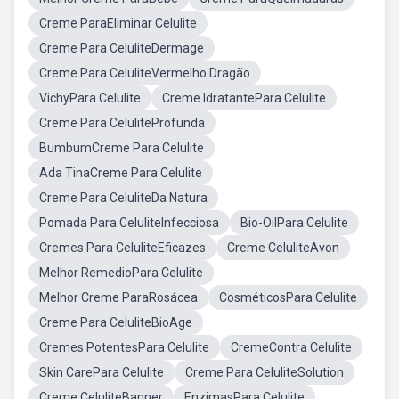
Creme ParaEliminar Celulite
Creme Para CeluliteDermage
Creme Para CeluliteVermelho Dragão
VichyPara Celulite
Creme IdratantePara Celulite
Creme Para CeluliteProfunda
BumbumCreme Para Celulite
Ada TinaCreme Para Celulite
Creme Para CeluliteDa Natura
Pomada Para CeluliteInfecciosa
Bio-OilPara Celulite
Cremes Para CeluliteEficazes
Creme CeluliteAvon
Melhor RemedioPara Celulite
Melhor Creme ParaRosácea
CosméticosPara Celulite
Creme Para CeluliteBioAge
Cremes PotentesPara Celulite
CremeContra Celulite
Skin CarePara Celulite
Creme Para CeluliteSolution
Creme CeluliteBanner
EnzimasPara Celulite