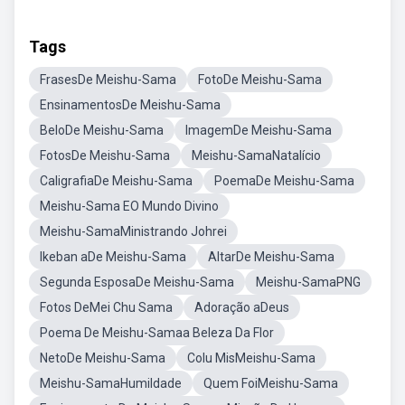
Tags
FrasesDe Meishu-Sama
FotoDe Meishu-Sama
EnsinamentosDe Meishu-Sama
BeloDe Meishu-Sama
ImagemDe Meishu-Sama
FotosDe Meishu-Sama
Meishu-SamaNatalício
CaligrafiaDe Meishu-Sama
PoemaDe Meishu-Sama
Meishu-Sama EO Mundo Divino
Meishu-SamaMinistrando Johrei
Ikeban aDe Meishu-Sama
AltarDe Meishu-Sama
Segunda EsposaDe Meishu-Sama
Meishu-SamaPNG
Fotos DeMei Chu Sama
Adoração aDeus
Poema De Meishu-Samaa Beleza Da Flor
NetoDe Meishu-Sama
Colu MisMeishu-Sama
Meishu-SamaHumildade
Quem FoiMeishu-Sama