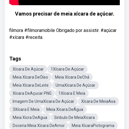
Vamos precisar de meia xícara de açúcar.
filmora #filmoramobile Obrigado por assistir. #açúcar
#xícara #receita.
Tags
Xícara De Açúcar
1Xícara De Açúcar
Meia Xícara DeÓleo
Meia Xícara DeChá
Meia Xícara DeLeite
UmaXícara De Açúcar
Xícara DeAçucar PNG
1Xícara E Meia
Imagem De UmaXícara De Açúcar
Xícara De MeiaAsa
3Xícara E Meia
Meia Xícara DeÁgua
Meia Xicra DeAgua
Sinbulo De MeiaXicara
Doceria Meia Xícara DeAmor
Meia XícaraPictograma