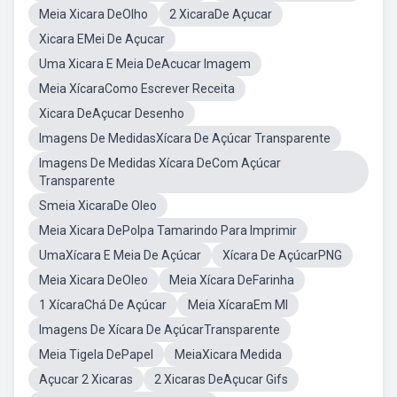
Meia Xicara DeOlho
2 XicaraDe Açucar
Xicara EMei De Açucar
Uma Xicara E Meia DeAcucar Imagem
Meia XícaraComo Escrever Receita
Xicara DeAçucar Desenho
Imagens De MedidasXícara De Açúcar Transparente
Imagens De Medidas Xícara DeCom Açúcar
Transparente
Smeia XicaraDe Oleo
Meia Xicara DePolpa Tamarindo Para Imprimir
UmaXícara E Meia De Açúcar
Xícara De AçúcarPNG
Meia Xicara DeOleo
Meia Xícara DeFarinha
1 XícaraChá De Açúcar
Meia XícaraEm Ml
Imagens De Xícara De AçúcarTransparente
Meia Tigela DePapel
MeiaXicara Medida
Açucar 2 Xicaras
2 Xicaras DeAçucar Gifs