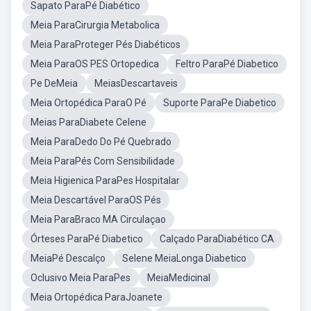
Sapato ParaPé Diabético
Meia ParaCirurgia Metabolica
Meia ParaProteger Pés Diabéticos
Meia ParaOS PES Ortopedica
Feltro ParaPé Diabetico
Pe DeMeia
MeiasDescartaveis
Meia Ortopédica ParaO Pé
Suporte ParaPe Diabetico
Meias ParaDiabete Celene
Meia ParaDedo Do Pé Quebrado
Meia ParaPés Com Sensibilidade
Meia Higienica ParaPes Hospitalar
Meia Descartável ParaOS Pés
Meia ParaBraco MA Circulaçao
Órteses ParaPé Diabetico
Calçado ParaDiabético CA
MeiaPé Descalço
Selene MeiaLonga Diabetico
Oclusivo Meia ParaPes
MeiaMedicinal
Meia Ortopédica ParaJoanete