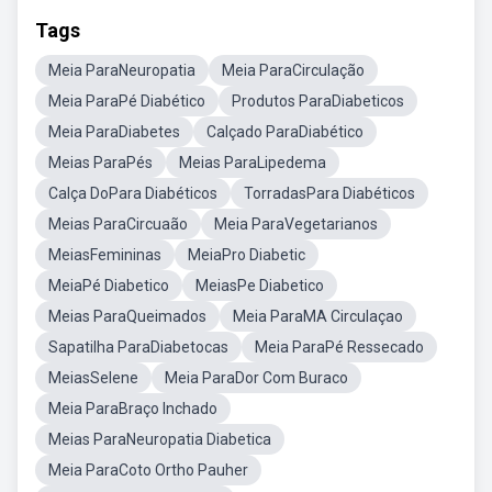
Tags
Meia ParaNeuropatia
Meia ParaCirculação
Meia ParaPé Diabético
Produtos ParaDiabeticos
Meia ParaDiabetes
Calçado ParaDiabético
Meias ParaPés
Meias ParaLipedema
Calça DoPara Diabéticos
TorradasPara Diabéticos
Meias ParaCircuaão
Meia ParaVegetarianos
MeiasFemininas
MeiaPro Diabetic
MeiaPé Diabetico
MeiasPe Diabetico
Meias ParaQueimados
Meia ParaMA Circulaçao
Sapatilha ParaDiabetocas
Meia ParaPé Ressecado
MeiasSelene
Meia ParaDor Com Buraco
Meia ParaBraço Inchado
Meias ParaNeuropatia Diabetica
Meia ParaCoto Ortho Pauher