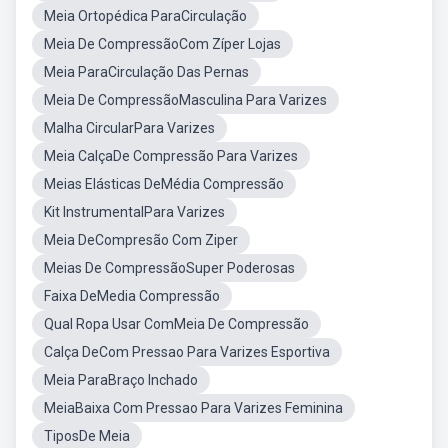
Meia Ortopédica ParaCirculação
Meia De CompressãoCom Zíper Lojas
Meia ParaCirculação Das Pernas
Meia De CompressãoMasculina Para Varizes
Malha CircularPara Varizes
Meia CalçaDe Compressão Para Varizes
Meias Elásticas DeMédia Compressão
Kit InstrumentalPara Varizes
Meia DeCompresão Com Ziper
Meias De CompressãoSuper Poderosas
Faixa DeMedia Compressão
Qual Ropa Usar ComMeia De Compressão
Calça DeCom Pressao Para Varizes Esportiva
Meia ParaBraço Inchado
MeiaBaixa Com Pressao Para Varizes Feminina
TiposDe Meia