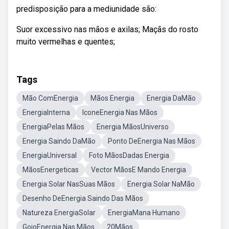
predisposição para a mediunidade são:
Suor excessivo nas mãos e axilas; Maçãs do rosto
muito vermelhas e quentes;
Tags
Mão ComEnergia
Mãos Energia
Energia DaMão
EnergiaInterna
IconeEnergia Nas Mãos
EnergiaPelas Mãos
Energia MãosUniverso
Energia Saindo DaMão
Ponto DeEnergia Nas Mãos
EnergiaUniversal
Foto MãosDadas Energia
MãosEnergeticas
Vector MãosE Mando Energia
Energia Solar NasSuas Mãos
Energia Solar NaMão
Desenho DeEnergia Saindo Das Mãos
Natureza EnergiaSolar
EnergiaMana Humano
GojoEnergia Nas Mãos
20Mãos