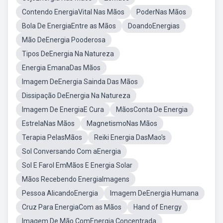
Contendo EnergiaVital Nas Mãos
PoderNas Mãos
Bola De EnergiaEntre as Mãos
DoandoEnergias
Mão DeEnergia Pooderosa
Tipos DeEnergia Na Natureza
Energia EmanaDas Mãos
Imagem DeEnergia Sainda Das Mãos
Dissipação DeEnergia Na Natureza
Imagem De EnergiaE Cura
MãosConta De Energia
EstrelaNas Mãos
MagnetismoNas Mãos
Terapia PelasMãos
Reiki Energia DasMao's
Sol Conversando Com aEnergia
Sol E Farol EmMãos E Energia Solar
Mãos Recebendo EnergiaImagens
Pessoa AlicandoEnergia
Imagem DeEnergia Humana
Cruz Para EnergiaCom as Mãos
Hand of Energy
Imagem De Mão ComEnergia Concentrada