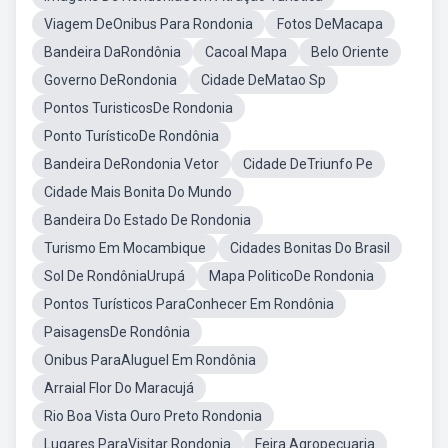
Viagem DeOnibus Para Rondonia
Fotos DeMacapa
Bandeira DaRondônia
Cacoal Mapa
Belo Oriente
Governo DeRondonia
Cidade DeMatao Sp
Pontos TuristicosDe Rondonia
Ponto TurísticoDe Rondônia
Bandeira DeRondonia Vetor
Cidade DeTriunfo Pe
Cidade Mais Bonita Do Mundo
Bandeira Do Estado De Rondonia
Turismo Em Mocambique
Cidades Bonitas Do Brasil
Sol De RondôniaUrupá
Mapa PoliticoDe Rondonia
Pontos Turísticos ParaConhecer Em Rondônia
PaisagensDe Rondônia
Onibus ParaAluguel Em Rondônia
Arraial Flor Do Maracujá
Rio Boa Vista Ouro Preto Rondonia
Lugares ParaVisitar Rondonia
Feira Agropecuaria