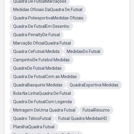
Quadra De FutsalMarcações
Medidas Oficiais DaQuadra De Futsal
Quadra PoliesportivaMedidas Oficiais
Quadra De FutsalEm Desenho
Quadra PenaltyDe Futsal
Marcação OficialQuadra Futsal
Quadra CeFutsal Medida
MedidasDo Futsal
CampinhoDe Futebol Medidas
QuadreDe Futsal Medidas
Quadra De FutsalCom as Medidas
QuadraBasquete Medidas
QuadraEsportiva Medidas
Bola Na LinhaQuadra De Futsal
Quadra De FutsalCom Legenda
Metragem DeUma Quadra Futsal
FutsalResumo
Quadro TáticoFutsal
Futsal Quadra MedidasHD
PlanilhaQuadra Futsal