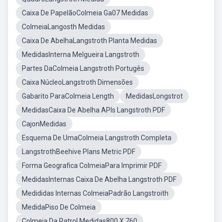
Caixa De PapelãoColmeia Ga07 Medidas
ColmeiaLangosth Medidas
Caixa De AbelhaLangstroth Planta Medidas
MedidasInterna Melgueira Langstroth
Partes DaColmeia Langstroth Portugês
Caixa NúcleoLangstroth Dimensões
Gabarito ParaColmeia Length
MedidasLongstrot
MedidasCaixa De Abelha APIs Langstroth PDF
CajonMedidas
Esquema De UmaColmeia Langstroth Completa
LangstrothBeehive Plans Metric PDF
Forma Geografica ColmeiaPara Imprimir PDF
MedidasInternas Caixa De Abelha Langstroth PDF
Medididas Internas ColmeiaPadrão Langstroith
MedidaPiso De Colmeia
Colmeia Da Patrol Medidas800 X 760