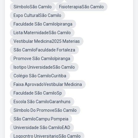
SímboloSão Camilo
FisioterapiaSão Camilo
Expo CulturalSão Camilo
Faculdade São CamiloIpiranga
Lista MaternidadeSão Camilo
Vestibular Medicina2025 Materias
São CamiloFaculdade Fortaleza
Promove São CamiloIpiranga
Isotipo UniversidadeSão Camilo
Colégio São CamiloCuritiba
Faixa AprovadoVestibular Medicina
Faculdade São CamiloSp
Escola São CamiloGaranhuns
Símbolo Do PromoveSão Camilo
São CamiloCampu Pompeia
Universidade São CamiloEAD
Logocntro UniversitarioSão Camilo