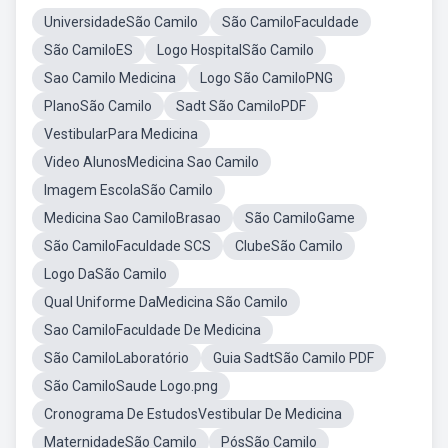
UniversidadeSão Camilo
São CamiloFaculdade
São CamiloES
Logo HospitalSão Camilo
Sao Camilo Medicina
Logo São CamiloPNG
PlanoSão Camilo
Sadt São CamiloPDF
VestibularPara Medicina
Video AlunosMedicina Sao Camilo
Imagem EscolaSão Camilo
Medicina Sao CamiloBrasao
São CamiloGame
São CamiloFaculdade SCS
ClubeSão Camilo
Logo DaSão Camilo
Qual Uniforme DaMedicina São Camilo
Sao CamiloFaculdade De Medicina
São CamiloLaboratório
Guia SadtSão Camilo PDF
São CamiloSaude Logo.png
Cronograma De EstudosVestibular De Medicina
MaternidadeSão Camilo
PósSão Camilo