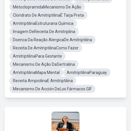
MetoclopramidaMecanismo De Ação
Cloridrato De AmitriptilinaÉ Tarja Preta
AmitriptilinaEstruturaria Química
Imagem DeReceita De Amitriplina
Doenca Da Reação AlergicaDe Amitriptilina
Receita De AmitriptilinaComo Fazer
AmitriptilinaPara Gestante
Mecanismo De Ação DaSertralina
AmitriptilinaMapa Mental
AmitriptilinaParaguay
Receita AmpicilinaE Amitriptilina
Mecanismo De Acción DeLos Fármacos GIF