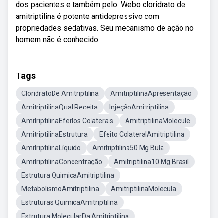
dos pacientes e também pelo. Webo cloridrato de
amitriptilina é potente antidepressivo com
propriedades sedativas. Seu mecanismo de ação no
homem não é conhecido.
Tags
CloridratoDe Amitriptilina
AmitriptilinaApresentação
AmitriptilinaQual Receita
InjeçãoAmitriptilina
AmitriptilinaEfeitos Colaterais
AmitriptilinaMolecule
AmitriptilinaEstrutura
Efeito ColateralAmitriptilina
AmitriptilinaLíquido
Amitriptilina50 Mg Bula
AmitriptilinaConcentração
Amitriptilina10 Mg Brasil
Estrutura QuimicaAmitriptilina
MetabolismoAmitriptilina
AmitriptilinaMolecula
Estruturas QuímicaAmitriptilina
Estrutura MolecularDa Amitriptilina