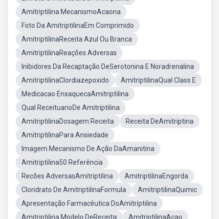
Amitriptilina MecanismoAcaona
Foto Da AmitriptilinaEm Comprimido
AmitriptilinaReceita Azul Ou Branca
AmitriptilinaReações Adversas
Inibidores Da Recaptação DeSerotonina E Noradrenalina
AmitriptilinaClordiazepoxido
AmitriptilinaQual Class E
Medicacao EnxaquecaAmitriptilina
Qual ReceituarioDe Amitriptilina
AmitriptilinaDosagem Receita
Receita DeAmitriptina
AmitriptilinaPara Ansiedade
Imagem Mecanismo De Ação DaAmanitina
Amitriptilina50 Referência
Recões AdversasAmitriptilina
AmitriptilinaEngorda
Cloridrato De AmitriptilinaFormula
AmitriptilinaQuimic
Apresentação Farmacêutica DoAmitriptilina
Amitriptilina Modelo DeReceita
AmitriptilinaAcao