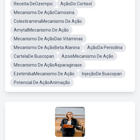
Receita DeOzempic
AçãoDo Cortisol
Mecanismo De AçãoCarnosina
ColestiraminaMecanismo De Ação
AmytalMecanismo De Ação
Mecanismo De AçãoDas Vitaminas
Mecanismo De AçãoBeta Alanina
AçãoDa Penicilina
CartelaDe Buscopan
AzoisMecanismo De Ação
Mecanismo De AçãoAsparaginase
EzetimibaMecanismo De Ação
InjeçãoDe Buscopan
Potencial De AçãoAnimação