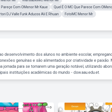
 Menor Mr
Vila IsabelMC Menor Mr
 Pareçe Com OMenor Mr Kaue
Quel É O MC Que Parece Com OMeno
ri DJ Valle Funk Aducos Ali E Rhuan
FotoMC Menor Mr
 ao desenvolvimento dos alunos no ambiente escolar, empregan
nexões genuínas e são alimentados por criatividade e paixão. 
a jornada para se tornarem uma geração notável, utilizando abo
ipais instituições acadêmicas do mundo - dsw.aau.edu.et.