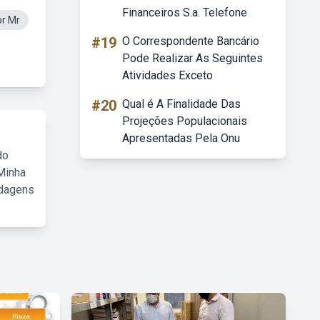
Financeiros S.a. Telefone
r Mr
#19
O Correspondente Bancário
Pode Realizar As Seguintes
Atividades Exceto
#20
Qual é A Finalidade Das
Projeções Populacionais
Apresentadas Pela Onu
do
Minha
rdagens