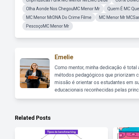
Cripmusicas Funk MC Menor MrEMC Dede
Corte DoMC
Olha Aonde Nos ChegouMC Menor Mr
Quem É MC Que
MC Menor MrDNA Do Crime Filme
MC Menor Mr MCSarto
PescoçoMC Menor Mr
Emelie
Como mentor, minha dedicação é total
métodos pedagógicos que priorizam co
missão é orientar os estudantes em su
educacionais reconhecidas pelas princ
Related Posts