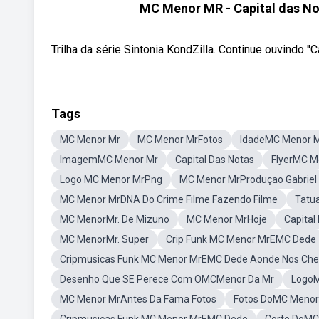
MC Menor MR - Capital das Not
Trilha da série Sintonia KondZilla. Continue ouvindo ''C
Tags
MC Menor Mr
MC Menor MrFotos
IdadeMC Menor 
ImagemMC Menor Mr
Capital Das Notas
FlyerMC M
Logo MC Menor MrPng
MC Menor MrProduçao Gabriel
MC Menor MrDNA Do Crime Filme Fazendo Filme
Tatu
MC MenorMr. De Mizuno
MC Menor MrHoje
Capital
MC MenorMr. Super
Crip Funk MC Menor MrEMC Dede
Cripmusicas Funk MC Menor MrEMC Dede Aonde Nos Ch
Desenho Que SE Perece Com OMCMenor Da Mr
LogoM
MC Menor MrAntes Da Fama Fotos
Fotos DoMC Menor