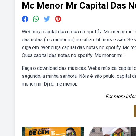
Mc Menor Mr Capital Das N
Webouça capital das notas no spotify. Mc menor mr · m
das notas (mc menor mr) no cifra club nóis é são. Se
siga em. Webouça capital das notas no spotify. Mc men
Ouça capital das notas no spotify. Mc menor mr ·.
Faça o download das músicas. Weba música 'capital d
segundo, a minha senhora. Nóis é são paulo, capital da
menor mr. Dj rd, mc menor.
For more infor