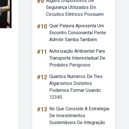
#9
Alguns Dispositivos De
Segurança Utilizados Em
Circuitos Elétricos Possuem
#10
Qual Palavra Apresenta Um
Encontro Consonantal Pente
Admitir Samba Também
#11
Autorização Ambiental Para
Transporte Interestadual De
Produtos Perigosos
#12
Quantos Numeros De Tres
Algarismos Distintos
Podemos Formar Usando
12345
#13
No Que Consiste A Estratégia
De Investimentos
Sustentáveis De Integração