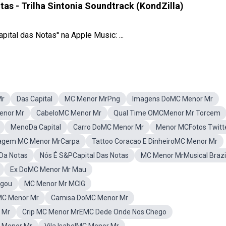
as - Trilha Sintonia Soundtrack (KondZilla)
apital das Notas'' na Apple Music: ...
Mr
Das Capital
MC Menor MrPng
Imagens DoMC Menor Mr
enor Mr
CabeloMC Menor Mr
Qual Time OMCMenor Mr Torcem
MenoDa Capital
Carro DoMC Menor Mr
Menor MCFotos Twitt
agem MC Menor MrCarpa
Tattoo Coracao E DinheiroMC Menor Mr
 Da Notas
Nós É S&PCapital Das Notas
MC Menor MrMusical Braz
Ex DoMC Menor Mr Mau
egou
MC Menor Mr MCIG
C Menor Mr
Camisa DoMC Menor Mr
 Mr
Crip MC Menor MrEMC Dede Onde Nos Chego