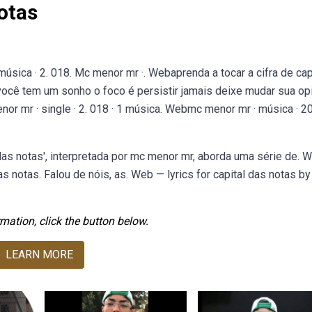
otas
úsica · 2. 018. Mc menor mr ·. Webaprenda a tocar a cifra de cap
 você tem um sonho o foco é persistir jamais deixe mudar sua op
or mr · single · 2. 018 · 1 música. Webmc menor mr · música · 2
as notas', interpretada por mc menor mr, aborda uma série de.
s notas. Falou de nóis, as. Web — lyrics for capital das notas b
mation, click the button below.
LEARN MORE