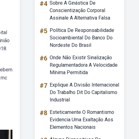
#4
Sobre A Ginástica De
Conscientização Corporal
Assinale A Alternativa Falsa
#5
Política De Responsabilidade
ital
Socioambiental Do Banco Do
inião
Nordeste Do Brasil
018.
#6
Onde Não Existir Sinalização
Regulamentadora A Velocidade
 Webem
Mínima Permitida
y mc
#7
Explique A Divisão Internacional
Do Trabalho Dit Do Capitalismo
Industrial
#8
Esteticamente O Romantismo
Evidencia Uma Exaltação Aos
Elementos Nacionais