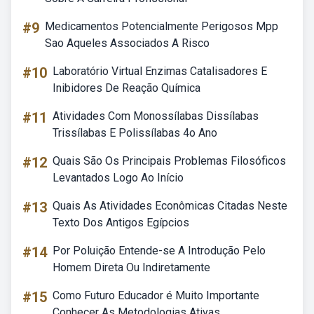
#9
Medicamentos Potencialmente Perigosos Mpp
Sao Aqueles Associados A Risco
#10
Laboratório Virtual Enzimas Catalisadores E
Inibidores De Reação Química
#11
Atividades Com Monossílabas Dissílabas
Trissílabas E Polissílabas 4o Ano
#12
Quais São Os Principais Problemas Filosóficos
Levantados Logo Ao Início
#13
Quais As Atividades Econômicas Citadas Neste
Texto Dos Antigos Egípcios
#14
Por Poluição Entende-se A Introdução Pelo
Homem Direta Ou Indiretamente
#15
Como Futuro Educador é Muito Importante
Conhecer As Metodologias Ativas