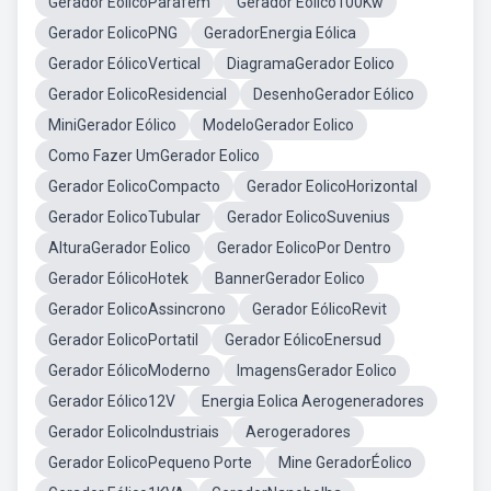
Gerador EolicoParafem
Gerador Eolico100Kw
Gerador EolicoPNG
GeradorEnergia Eólica
Gerador EólicoVertical
DiagramaGerador Eolico
Gerador EolicoResidencial
DesenhoGerador Eólico
MiniGerador Eólico
ModeloGerador Eolico
Como Fazer UmGerador Eolico
Gerador EolicoCompacto
Gerador EolicoHorizontal
Gerador EolicoTubular
Gerador EolicoSuvenius
AlturaGerador Eolico
Gerador EolicoPor Dentro
Gerador EólicoHotek
BannerGerador Eolico
Gerador EolicoAssincrono
Gerador EólicoRevit
Gerador EolicoPortatil
Gerador EólicoEnersud
Gerador EólicoModerno
ImagensGerador Eolico
Gerador Eólico12V
Energia Eolica Aerogeneradores
Gerador EolicoIndustriais
Aerogeradores
Gerador EolicoPequeno Porte
Mine GeradorÉolico