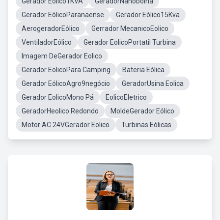
Gerador Eólico1KVA
GeradorNanobolha
Gerador EólicoParanaense
Gerador Eólico15Kva
AerogeradorEólico
Gerrador MecanicoEolico
VentiladorEólico
Gerador EolicoPortatil Turbina
Imagem DeGerador Eolico
Gerador EolicoPara Camping
Bateria Eólica
Gerador EólicoAgro9negócio
GeradorUsina Eolica
Gerador EolicoMono Pá
EolicoEletrico
GeradorHeolico Redondo
MoldeGerador Eólico
Motor AC 24VGerador Eolico
Turbinas Eólicas