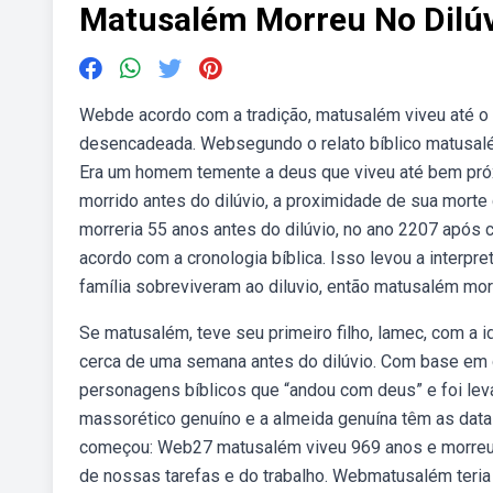
Matusalém Morreu No Dilú
Webde acordo com a tradição, matusalém viveu até o 
desencadeada. Websegundo o relato bíblico matusalém
Era um homem temente a deus que viveu até bem próx
morrido antes do dilúvio, a proximidade de sua morte
morreria 55 anos antes do dilúvio, no ano 2207 após 
acordo com a cronologia bíblica. Isso levou a inter
família sobreviveram ao diluvio, então matusalém mo
Se matusalém, teve seu primeiro filho, lamec, com 
cerca de uma semana antes do dilúvio. Com base em 
personagens bíblicos que “andou com deus” e foi le
massorético genuíno e a almeida genuína têm as data
começou: Web27 matusalém viveu 969 anos e morreu. 2
de nossas tarefas e do trabalho. Webmatusalém teria