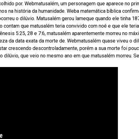
scolhido por. Webmatusalém, um personagem que aparece no pri
anos na história da humanidade. Weba matemática bíblica confirm
orreu o dilúvio. Matusalém gerou lameque quando ele tinha 18
o contam que matusalém teria convivido com noé e que ele teria
ênesis 5:25, 28 e 7:6, matusalém aparentemente morreu no máx
eza da data exata da morte de. Webmatusalém quase viveu o dil
star crescendo descontroladamente, porém a sua morte foi pou
 do dilúvio, que veio no mesmo ano em que matusalém morreu. Se