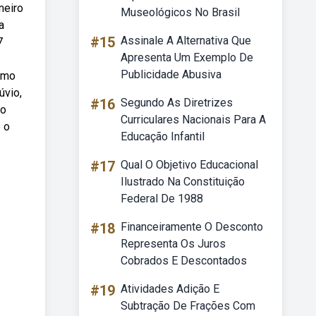
meiro
Museológicos No Brasil
a
#15
Assinale A Alternativa Que
7
Apresenta Um Exemplo De
Publicidade Abusiva
imo
úvio,
#16
Segundo As Diretrizes
co
Curriculares Nacionais Para A
 o
Educação Infantil
#17
Qual O Objetivo Educacional
Ilustrado Na Constituição
Federal De 1988
#18
Financeiramente O Desconto
Representa Os Juros
Cobrados E Descontados
#19
Atividades Adição E
Subtração De Frações Com