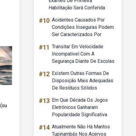
Exames De Primeira
Habilitação Será Conferida
#10
Acidentes Causados Por
Condições Inseguras Podem
Ser Caracterizados Por
#11
Transitar Em Velocidade
Incompativel Com A
Segurança Diante De Escolas
#12
Existem Outras Formas De
Disposição Mais Adequadas
De Resíduos Sólidos
#13
Em Que Década Os Jogos
 (ou
Eletrônicos Ganharam
Popularidade Significativa
#14
Atualmente Não Há Mantos
Tupinambás Nos Acervos