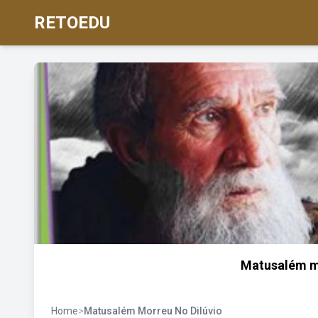
RETOEDU
Matusalém mo
Home
>
Matusalém Morreu No Dilúvio