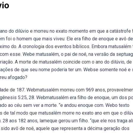
vio
ano do dilúvio e morreu no exato momento em que a catástrofe 
 foi o homem que mais viveu: Ele era filho de enoque e avô de
imo do. A cronologia dos eventos bíblicos. Embora matusalém 
 com esse. Webe matusalém, o pai de noé, na versão da septuagi
criação. A morte de matusalém coincide com o ano do dilúvio, de
pretações de que seu nome poderia ter um. Webse somente noé e 
rreu afogado?
a idade de 187. Webmatusalém morreu com 969 anos, provavelme
gênesis 5:25, 28. Webmatusalém era filho de enoque, um dos p
vado ao céu sem ver a morte. “e andou enoque com. Webo texto
s de tal modo que matusalém morre no exato ano em que o dilú
8 aos 182 anos, lameque gerou um filho. “que ele nos traga al
 sido avô de noé, aquele que representa a décima geração dos