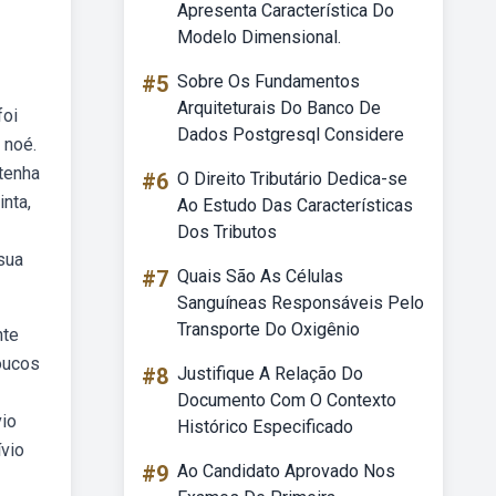
Apresenta Característica Do
Modelo Dimensional.
#5
Sobre Os Fundamentos
Arquiteturais Do Banco De
foi
Dados Postgresql Considere
 noé.
tenha
#6
O Direito Tributário Dedica-se
nta,
Ao Estudo Das Características
Dos Tributos
sua
#7
Quais São As Células
Sanguíneas Responsáveis Pelo
Transporte Do Oxigênio
nte
oucos
#8
Justifique A Relação Do
Documento Com O Contexto
vio
Histórico Especificado
ívio
#9
Ao Candidato Aprovado Nos