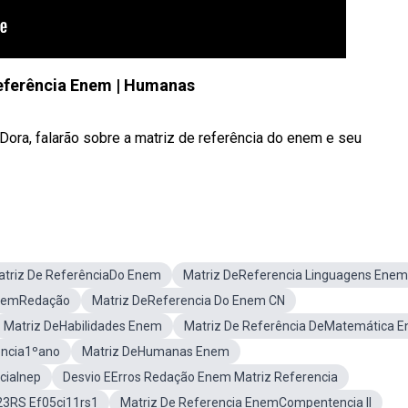
eferência Enem | Humanas
Dora, falarão sobre a matriz de referência do enem e seu
atriz De ReferênciaDo Enem
Matriz DeReferencia Linguagens Enem
EnemRedação
Matriz DeReferencia Do Enem CN
Matriz DeHabilidades Enem
Matriz De Referência DeMatemática 
ência1ºano
Matriz DeHumanas Enem
ciaInep
Desvio EErros Redação Enem Matriz Referencia
23RS Ef05ci11rs1
Matriz De Referencia EnemCompentencia II