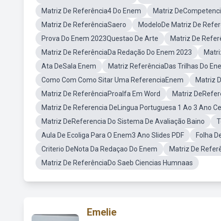
Matriz De Referência4 Do Enem
Matriz DeCompetenc
Matriz De ReferênciaSaero
ModeloDe Matriz De Refer
Prova Do Enem 2023Questao De Arte
Matriz De Refe
Matriz De ReferênciaDa Redação Do Enem 2023
Matri
Ata DeSala Enem
Matriz ReferênciaDas Trilhas Do E
Como Com Como Sitar Uma ReferenciaEnem
Matriz 
Matriz De ReferênciaProalfa Em Word
Matriz DeRefer
Matriz De Referencia DeLingua Portuguesa 1 Ao 3 Ano C
Matriz DeReferencia Do Sistema De Avaliação Baino
T
Aula De Ecoliga Para O Enem3 Ano Slides PDF
Folha D
Criterio DeNota Da Redaçao Do Enem
Matriz De Refer
Matriz De ReferênciaDo Saeb Ciencias Humnaas
Emelie