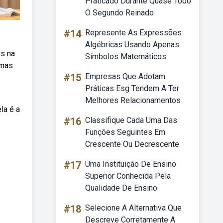
Praticado Durante Quase Todo
O Segundo Reinado
#14
Represente As Expressões
Algébricas Usando Apenas
s na
Símbolos Matemáticos
umas
#15
Empresas Que Adotam
Práticas Esg Tendem A Ter
Melhores Relacionamentos
la é a
#16
Classifique Cada Uma Das
Funções Seguintes Em
Crescente Ou Decrescente
#17
Uma Instituição De Ensino
Superior Conhecida Pela
Qualidade De Ensino
#18
Selecione A Alternativa Que
Descreve Corretamente A