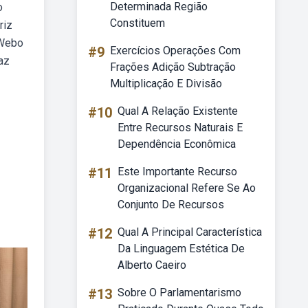
Determinada Região
o
Constituem
riz
 Webo
#9
Exercícios Operações Com
raz
Frações Adição Subtração
Multiplicação E Divisão
#10
Qual A Relação Existente
Entre Recursos Naturais E
Dependência Econômica
#11
Este Importante Recurso
Organizacional Refere Se Ao
Conjunto De Recursos
#12
Qual A Principal Característica
Da Linguagem Estética De
Alberto Caeiro
#13
Sobre O Parlamentarismo