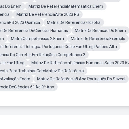
ias Do Enem
Matriz De ReferênciaMatemáatica Enem
ência
Matriz De ReferênciaArte 2023 RS
rênciaRS 2023 Química
Matriz De ReferênciaFilosofia
z De Referência DeCiências Humanas
MatrizDa Redacao Do Enem
nem
MatrizCompetencias 2 Enem
Matriz De ReferênciaExemplo
De Referencia DeLingua Portuguesa Ceale Fae Ufmg Paebes Alfa
encia Do Corretor Em Relação a Competencia 2
eale Fae Ufmg
Matriz De ReferênciaCiências Humanas Saeb 2023 5
exto Para Trabalhar ComMatriz De Referência
eAvaliação Enem
Matriz De Referência8 Ano Português Do Saveal
ência DeCiências 6º Ao 9º Ano