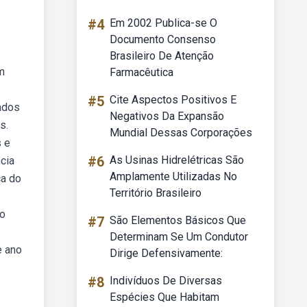
#4
Em 2002 Publica-se O
Documento Consenso
Brasileiro De Atenção
m
Farmacêutica
#5
Cite Aspectos Positivos E
tados
Negativos Da Expansão
s.
Mundial Dessas Corporações
s e
#6
As Usinas Hidrelétricas São
cia
Amplamente Utilizadas No
ca do
Território Brasileiro
do
#7
São Elementos Básicos Que
Determinam Se Um Condutor
e ano
Dirige Defensivamente:
#8
Indivíduos De Diversas
Espécies Que Habitam