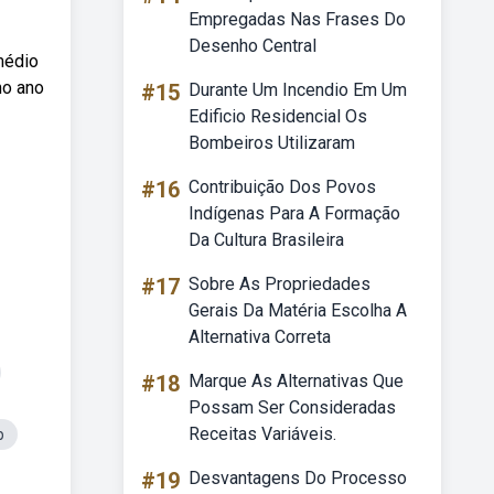
Empregadas Nas Frases Do
Desenho Central
médio
mo ano
#15
Durante Um Incendio Em Um
Edificio Residencial Os
Bombeiros Utilizaram
#16
Contribuição Dos Povos
Indígenas Para A Formação
Da Cultura Brasileira
#17
Sobre As Propriedades
Gerais Da Matéria Escolha A
Alternativa Correta
#18
Marque As Alternativas Que
Possam Ser Consideradas
Receitas Variáveis.
p
#19
Desvantagens Do Processo