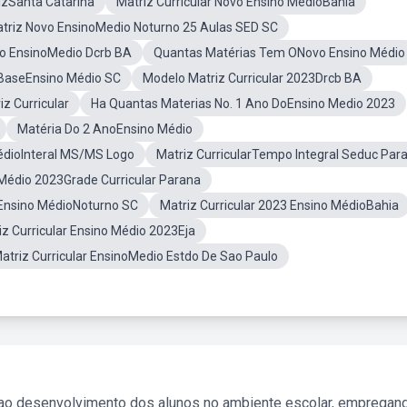
izSanta Catarina
Matriz Curricular Novo Ensino MédioBahia
triz Novo EnsinoMedio Noturno 25 Aulas SED SC
vo EnsinoMedio Dcrb BA
Quantas Matérias Tem ONovo Ensino Médio
 BaseEnsino Médio SC
Modelo Matriz Curricular 2023Drcb BA
z Curricular
Ha Quantas Materias No. 1 Ano DoEnsino Medio 2023
Matéria Do 2 AnoEnsino Médio
édioInteral MS/MS Logo
Matriz CurricularTempo Integral Seduc Par
Médio 2023Grade Curricular Parana
Ensino MédioNoturno SC
Matriz Curricular 2023 Ensino MédioBahia
iz Curricular Ensino Médio 2023Eja
atriz Curricular EnsinoMedio Estdo De Sao Paulo
 ao desenvolvimento dos alunos no ambiente escolar, empregan