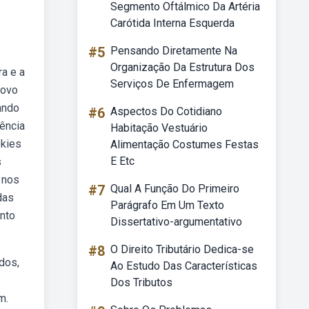
Segmento Oftálmico Da Artéria
Carótida Interna Esquerda
#5
Pensando Diretamente Na
Organização Da Estrutura Dos
ra e a
Serviços De Enfermagem
novo
ando
#6
Aspectos Do Cotidiano
ência
Habitação Vestuário
okies
Alimentação Costumes Festas
E Etc
s
 nos
#7
Qual A Função Do Primeiro
das
Parágrafo Em Um Texto
ento
Dissertativo-argumentativo
#8
O Direito Tributário Dedica-se
dos,
Ao Estudo Das Características
Dos Tributos
m.