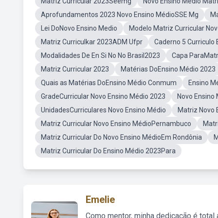
Matriz Curricular 2023Seemg
Novo Ensino Medio Matr
Aprofundamentos 2023 Novo Ensino MédioSSE Mg
Ma
Lei DoNovo Ensino Medio
Modelo Matriz Curricular No
Matriz Curriculkar 2023ADM Ufpr
Caderno 5 Curriculo
Modalidades De En Si No No Brasil2023
Capa ParaMatri
Matriz Curricular 2023
Matérias DoEnsino Médio 2023
Quais as Matérias DoEnsino Médio Conmum
Ensino M
GradeCurricular Novo Ensino Médio 2023
Novo Ensino 
UnidadesCurriculares Novo Ensino Médio
Matriz Novo 
Matriz Curricular Novo Ensino MédioPernambuco
Matr
Matriz Curricular Do Novo Ensino MédioEm Rondônia
M
Matriz Curricular Do Ensino Médio 2023Para
Emelie
Como mentor, minha dedicação é total