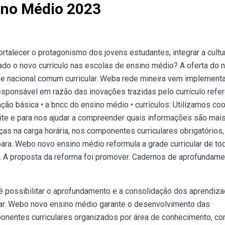
ino Médio 2023
ortalecer o protagonismo dos jovens estudantes, integrar a cultu
tado o novo currículo nas escolas de ensino médio? A oferta do 
e nacional comum curricular. Weba rede mineira vem implement
sponsável em razão das inovações trazidas pelo currículo refer
ão básica • a bncc do ensino médio • currículos: Utilizamos co
ite e para nos ajudar a compreender quais informações são mai
s na carga horária, nos componentes curriculares obrigatórios,
para. Webo novo ensino médio reformula a grade curricular de to
as. A proposta da reforma foi promover. Cadernos de aprofundam
 é possibilitar o aprofundamento e a consolidação dos aprendiza
tar. Webo novo ensino médio garante o desenvolvimento das
onentes curriculares organizados por área de conhecimento, co