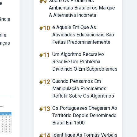
#9
Sobre Os Problemas
de
Ambientais Brasileiros Marque
A Alternativa Incorreta
ência
#10
é Aquele Em Que As
Atividades Educacionais Sao
l e
Feitas Predominantemente
anças
#11
Um Algoritmo Recursivo
Resolve Um Problema
Dividindo O Em Subproblemas
#12
Quando Pensamos Em
Manipulação Precisamos
Refletir Sobre Os Algoritmos
#13
Os Portugueses Chegaram Ao
Território Depois Denominado
Brasil Em 1500
#14
Identifique As Formas Verbais