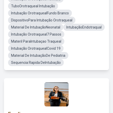
TuboOrotraqueal Intubação
Intubação OrotraquealFundo Branco
DispositivoPara Intubação Orotraqueal
Material De IntubaçãoNeonatal
IntubaçãoEndotraqual
Intubação Orotraqueal7 Passos
Materil ParaIntubaçao Traqueal
Intubação OrotraquealCovid 19
Material De IntubaçãoDe Pediatria
Sequencia Rapida DeIntubação