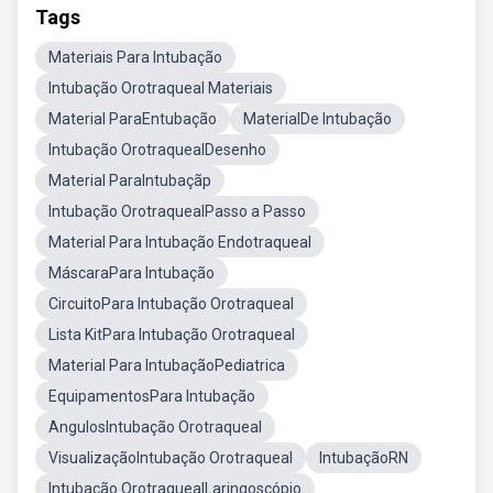
Tags
Materiais Para Intubação
Intubação Orotraqueal Materiais
Material ParaEntubação
MaterialDe Intubação
Intubação OrotraquealDesenho
Material ParaIntubaçãp
Intubação OrotraquealPasso a Passo
Material Para Intubação Endotraqueal
MáscaraPara Intubação
CircuitoPara Intubação Orotraqueal
Lista KitPara Intubação Orotraqueal
Material Para IntubaçãoPediatrica
EquipamentosPara Intubação
AngulosIntubação Orotraqueal
VisualizaçãoIntubação Orotraqueal
IntubaçãoRN
Intubação OrotraquealLaringoscópio