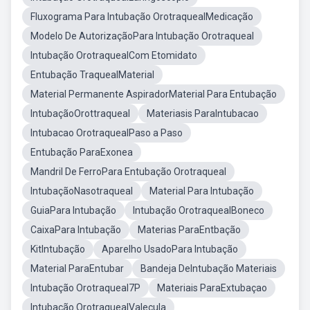
Fluxograma Para Intubação OrotraquealMedicação
Modelo De AutorizaçãoPara Intubação Orotraqueal
Intubação OrotraquealCom Etomidato
Entubação TraquealMaterial
Material Permanente AspiradorMaterial Para Entubação
IntubaçãoOrottraqueal
Materiasis ParaIntubacao
Intubacao OrotraquealPaso a Paso
Entubação ParaExonea
Mandril De FerroPara Entubação Orotraqueal
IntubaçãoNasotraqueal
Material Para Intubação
GuiaPara Intubação
Intubação OrotraquealBoneco
CaixaPara Intubação
Materias ParaEntbação
KitIntubação
Aparelho UsadoPara Intubação
Material ParaEntubar
Bandeja DeIntubação Materiais
Intubação Orotraqueal7P
Materiais ParaExtubaçao
Intubação OrotraquealValecula