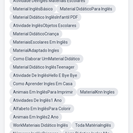
Atividade DeInglês Materiais Escolares
Material InglêsBásico
Material DidáticoPara Inglês
Material Didático InglêsInfantil PDF
Atividade InglêsObjetos Escolares
Material DidáticoCriança
MateriaisEscolares Em Inglês
MaterialAdaptado Ingles
Como Elaborar UmMaterial Didático
Material Didático InglêsTeenager
Atividade De InglêsHello E Bye Bye
Como Aprender Ingles Em Casa
Animais Em InglêsPara Imprimir
MaterialKnn Ingles
Atividades De Inglês1 Ano
Alfabeto Em InglêsPara Colorir
Animais Em Inglês2 Ano
WorkMateriais Didático Inglês
Toda MatériaInglês