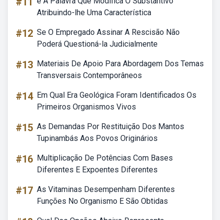
#11
é A Palavra Que Modifica O Substantivo
Atribuindo-lhe Uma Característica
#12
Se O Empregado Assinar A Rescisão Não
Poderá Questioná-la Judicialmente
#13
Materiais De Apoio Para Abordagem Dos Temas
Transversais Contemporâneos
#14
Em Qual Era Geológica Foram Identificados Os
Primeiros Organismos Vivos
#15
As Demandas Por Restituição Dos Mantos
Tupinambás Aos Povos Originários
#16
Multiplicação De Potências Com Bases
Diferentes E Expoentes Diferentes
#17
As Vitaminas Desempenham Diferentes
Funções No Organismo E São Obtidas