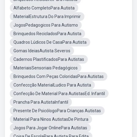
Alfabeto CompletoPara Autista
MaterialEstrutura Do Para Imprimir
JogosPedagogicos Para Autismo
Brinquedos RecicladosPara Autista
Quadros Lúdicos De CasaPara Autista
Gomas IdeiasAutista Severos
Cadernos PlastificadosPara Autistas
MateriaisSensoriais Pedagógicos
Brinquedos Com Peças ColoridasPara Autistas
Confeccção MaterialLudico Para Autista
Confecção De Material Para AutistasEd. Infantil
Prancha Para AutistaInfantil
Presente De PsicólogoPara Crianças Autistas
Material Para Ninos AutistasDe Pintura
Jogos Para Jogar OnlinePara Autistas
Coisa De EscolaPara Autista Para Edita