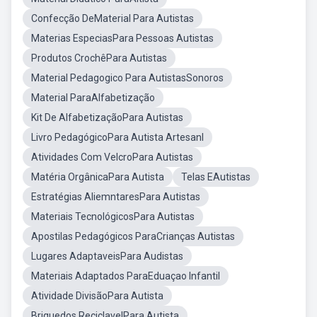
Confecção DeMaterial Para Autistas
Materias EspeciasPara Pessoas Autistas
Produtos CrochêPara Autistas
Material Pedagogico Para AutistasSonoros
Material ParaAlfabetização
Kit De AlfabetizaçãoPara Autistas
Livro PedagógicoPara Autista Artesanl
Atividades Com VelcroPara Autistas
Matéria OrgânicaPara Autista
Telas EAutistas
Estratégias AliemntaresPara Autistas
Materiais TecnológicosPara Autistas
Apostilas Pedagógicos ParaCrianças Autistas
Lugares AdaptaveisPara Audistas
Materiais Adaptados ParaEduaçao Infantil
Atividade DivisãoPara Autista
Briquedos ReciclavelPara Autista