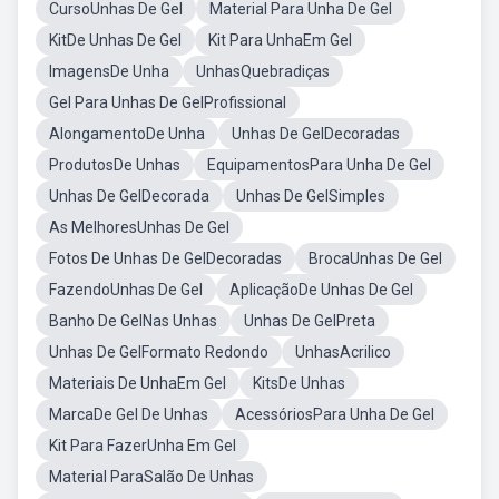
CursoUnhas De Gel
Material Para Unha De Gel
KitDe Unhas De Gel
Kit Para UnhaEm Gel
ImagensDe Unha
UnhasQuebradiças
Gel Para Unhas De GelProfissional
AlongamentoDe Unha
Unhas De GelDecoradas
ProdutosDe Unhas
EquipamentosPara Unha De Gel
Unhas De GelDecorada
Unhas De GelSimples
As MelhoresUnhas De Gel
Fotos De Unhas De GelDecoradas
BrocaUnhas De Gel
FazendoUnhas De Gel
AplicaçãoDe Unhas De Gel
Banho De GelNas Unhas
Unhas De GelPreta
Unhas De GelFormato Redondo
UnhasAcrilico
Materiais De UnhaEm Gel
KitsDe Unhas
MarcaDe Gel De Unhas
AcessóriosPara Unha De Gel
Kit Para FazerUnha Em Gel
Material ParaSalão De Unhas