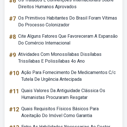
#6
Direitos Humanos Aprovados
#7
Os Primitivos Habitantes Do Brasil Foram Vítimas
Do Processo Colonizador
#8
Cite Alguns Fatores Que Favoreceram A Expansão
Do Comércio Internacional
#9
Atividades Com Monossílabas Dissílabas
Trissílabas E Polissílabas 4o Ano
#10
Ação Para Fornecimento De Medicamentos C/c
Tutela De Urgência Antecipada
#11
Quais Valores Da Antiguidade Clássica Os
Humanistas Procuraram Resgatar
#12
Quais Requisitos Físicos Básicos Para
Aceitação Do Imóvel Como Garantia
Entre As Habilidades Necessarias Ao Gestor