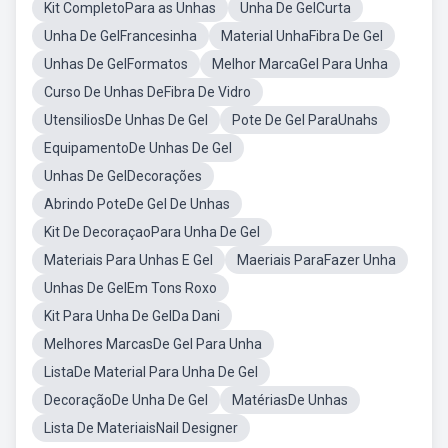
Kit CompletoPara as Unhas
Unha De GelCurta
Unha De GelFrancesinha
Material UnhaFibra De Gel
Unhas De GelFormatos
Melhor MarcaGel Para Unha
Curso De Unhas DeFibra De Vidro
UtensiliosDe Unhas De Gel
Pote De Gel ParaUnahs
EquipamentoDe Unhas De Gel
Unhas De GelDecorações
Abrindo PoteDe Gel De Unhas
Kit De DecoraçaoPara Unha De Gel
Materiais Para Unhas E Gel
Maeriais ParaFazer Unha
Unhas De GelEm Tons Roxo
Kit Para Unha De GelDa Dani
Melhores MarcasDe Gel Para Unha
ListaDe Material Para Unha De Gel
DecoraçãoDe Unha De Gel
MatériasDe Unhas
Lista De MateriaisNail Designer