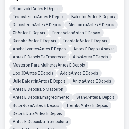
StanozololAntes E Depois
TestosteronaAntes E Depois
BalestrinAntes E Depois
DeposteronAntes E Depois
AlectomiaAntes E Depois
GhAntes E Depois
PrimobolanAntes E Depois
DianabolAntes E Depois
EnantatoAntes E Depois
AnabolizantesAntes E Depois
Antes E DepoisAnavar
Antes E Depois DeEmagrecer
AlokAntes E Depois
Masteron Para MulheresAntes E Depois
Lipo 3DAntes E Depois
AdeleAntes E Depois
Julio BalestrinAntes E Depois
AnittaAntes E Depois
Antes E DepoisDo Masteron
Antes E DepoisEmagrecimento
StanoAntes E Depois
Boca RosaAntes E Depois
TremboAntes E Depois
Deca E DuraAntes E Depois
Antes E DepoisDa Trembolona