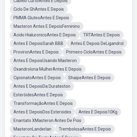
Cabelo CurtoAntes E Depois
Ciclo De GhAntes E Depois
PMMA GluteoAntes E Depois
Masteron Antes E DepoisFeminino
Acido HialuronicoAntes E Depois
TRTAntes E Depois
Antes E DepoisSarah BBB
Antes E Depois DeLigandrol
ProvironAntes E Depois
Primeiro CicloAntes E Depois
Antes E DepoisUsando Masteron
Oxandrolona MulherAntes E Depois
CipionatoAntes E Depois
ShaipeAntes E Depois
Antes E DepoisDa Durateston
EsteróidesAntes E Depois
TransformaçãoAntes E Depois
Antes E DepoisDos Esteroides
Antes E Depois10Kg
Enantato XMasteron Antes De Pois
MasteronLanderlan
TrembolosaAntes E Depois