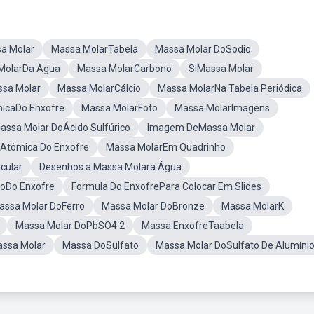
sa Molar
Massa MolarTabela
Massa Molar DoSodio
MolarDa Agua
Massa MolarCarbono
SiMassa Molar
sa Molar
Massa MolarCálcio
Massa MolarNa Tabela Periódica
icaDo Enxofre
Massa MolarFoto
Massa MolarImagens
assa Molar DoÁcido Sulfúrico
Imagem DeMassa Molar
 Atômica Do Enxofre
Massa MolarEm Quadrinho
cular
Desenhos a Massa Molara Água
oDo Enxofre
Formula Do EnxofrePara Colocar Em Slides
assa Molar DoFerro
Massa Molar DoBronze
Massa MolarK
Massa Molar DoPbSO4 2
Massa EnxofreTaabela
assa Molar
Massa DoSulfato
Massa Molar DoSulfato De Alumíni