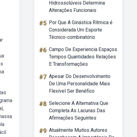
Hidrossolúveis Determina
Alterações Funcionais
#5
Por Que A Ginástica Rítmica é
Considerada Um Esporte
Técnico-combinatório
ar
#6
Campo De Experiencia Espaços
ua
Tempos Quantidades Relações
os
E Transformações
ba
#7
Apesar Do Desenvolvimento
De Uma Personalidade Mais
Flexível Ser Benéfico
tas
ograma
#8
Selecione A Alternativa Que
l,
Completa As Lacunas Das
 massa
Afirmações Seguintes
la
#9
Atualmente Muitos Autores
cil