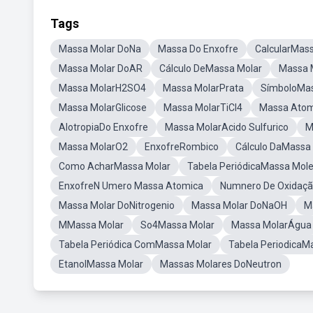
Tags
Massa Molar DoNa
Massa Do Enxofre
CalcularMas
Massa Molar DoAR
Cálculo DeMassa Molar
Massa 
Massa MolarH2SO4
Massa MolarPrata
SímboloMas
Massa MolarGlicose
Massa MolarTiCl4
Massa Atom
AlotropiaDo Enxofre
Massa MolarAcido Sulfurico
M
Massa MolarO2
EnxofreRombico
Cálculo DaMassa
Como AcharMassa Molar
Tabela PeriódicaMassa Mole
EnxofreN Umero Massa Atomica
Numnero De Oxidaçã
Massa Molar DoNitrogenio
Massa Molar DoNaOH
M
MMassa Molar
So4Massa Molar
Massa MolarÁgua
Tabela Periódica ComMassa Molar
Tabela PeriodicaM
EtanolMassa Molar
Massas Molares DoNeutron