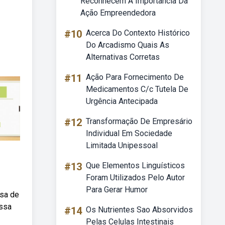
Reconhecem A Importância Da
Ação Empreendedora
#10
Acerca Do Contexto Histórico
Do Arcadismo Quais As
Alternativas Corretas
#11
Ação Para Fornecimento De
Medicamentos C/c Tutela De
Urgência Antecipada
#12
Transformação De Empresário
Individual Em Sociedade
Limitada Unipessoal
#13
Que Elementos Linguísticos
Foram Utilizados Pelo Autor
Para Gerar Humor
ssa de
assa
#14
Os Nutrientes Sao Absorvidos
Pelas Celulas Intestinais