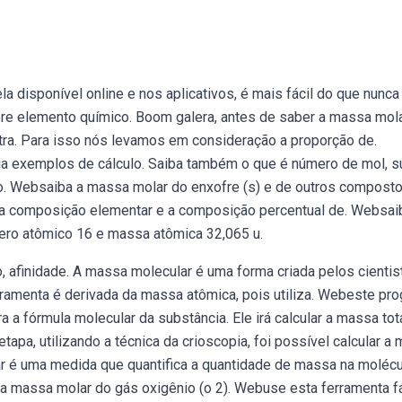
disponível online e nos aplicativos, é mais fácil do que nunca
obre elemento químico. Boom galera, antes de saber a massa mol
ra. Para isso nós levamos em consideração a proporção de.
ja exemplos de cálculo. Saiba também o que é número de mol, s
o. Websaiba a massa molar do enxofre (s) e de outros compost
 a composição elementar e a composição percentual de. Websai
ro atômico 16 e massa atômica 32,065 u.
, afinidade. A massa molecular é uma forma criada pelos cientis
rramenta é derivada da massa atômica, pois utiliza. Webeste pr
 a fórmula molecular da substância. Ele irá calcular a massa tota
a, utilizando a técnica da crioscopia, foi possível calcular a
ar é uma medida que quantifica a quantidade de massa na molécu
 massa molar do gás oxigênio (o 2). Webuse esta ferramenta fá